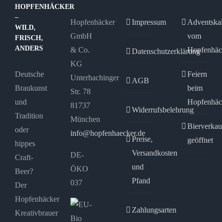
HOPFENHÄCKER
–
Hopfenhäcker
Impressum
Adventska
WILD,
GmbH
vom
FRISCH,
ANDERS
& Co.
Hopfenhäc
Datenschutzerklärung
KG
Deutsche
Feiern
Unterhachinger
AGB
Braukunst
beim
Str. 78
und
Hopfenhäc
81737
Widerrufsbelehrung
Tradition
München
Bierverkau
oder
info@hopfenhaecker.de
Preise,
geöffnet
hippes
Versandkosten
DE-
Craft-
und
ÖKO
Beer?
Pfand
037
Der
Hopfenhäcker
Zahlungsarten
Kreativbrauer