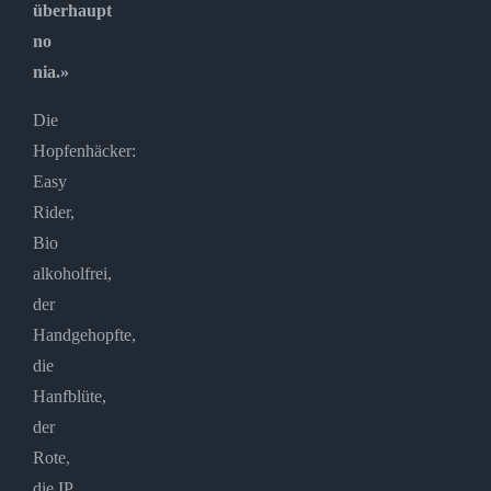
überhaupt
no
nia.»
Die
Hopfenhäcker:
Easy
Rider,
Bio
alkoholfrei,
der
Handgehopfte,
die
Hanfblüte,
der
Rote,
die IP