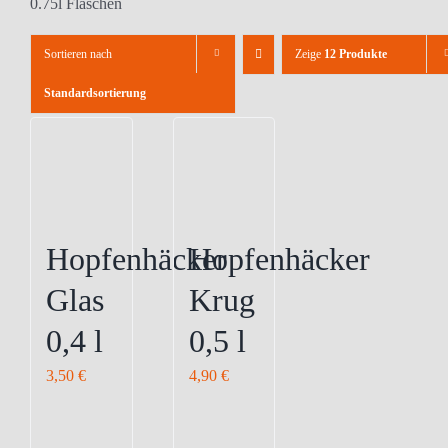
0.75l Flaschen
Sortieren nach
Zeige
12 Produkte
Standardsortierung
Hopfenhäcker
Hopfenhäcker
Glas
Krug
0,4 l
0,5 l
3,50
€
4,90
€