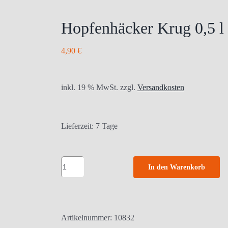
Hopfenhäcker Krug 0,5 l
4,90
€
inkl. 19 % MwSt.
zzgl.
Versandkosten
Lieferzeit:
7 Tage
Hopfenhäcker
In den Warenkorb
Krug
0,5
l
Artikelnummer:
10832
Menge