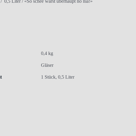
 0,5 Liter / «So schee warst überhaupt no nia!»
0,4 kg
Gläser
t
1 Stück, 0,5 Liter