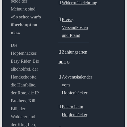
beide der
Widerrufsbelehrung
Meinung sind:
«So schee war’s
Preise,
überhaupt no
Versandkosten
nia.»
und Pfand
Die
Zahlungsarten
Hopfenhäcker:
Easy Rider, Bio
BLOG
alkoholfrei, der
Handgehopfte,
Adventskalender
die Hanfblüte,
vom
der Rote, die IP
Hopfenhäcker
Brothers, Kill
Feiern beim
Bill, der
Hopfenhäcker
Wuiderer und
der King Leo,