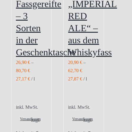
Fassgereifte
„IMPERIAL
– 3
RED
Sorten
ALE“ –
in der
aus dem
Geschenktasche
Whiskyfass
26,90
€
–
20,90
€
–
80,70
€
62,70
€
27,17
€
/
l
27,87
€
/
l
inkl. MwSt.
inkl. MwSt.
Versandkosten
Versandkosten
zzgl.
zzgl.