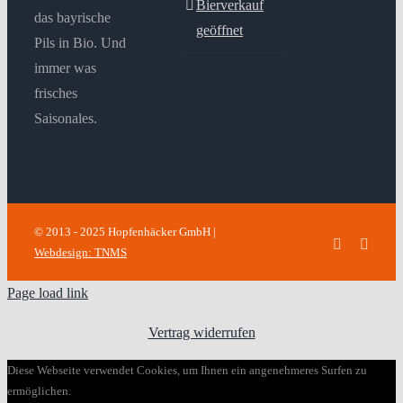
Bierverkauf
das bayrische
geöffnet
Pils in Bio. Und
immer was
frisches
Saisonales.
© 2013 - 2025 Hopfenhäcker GmbH |
Facebook
Insta
Webdesign: TNMS
Page load link
Vertrag widerrufen
Diese Webseite verwendet Cookies, um Ihnen ein angenehmeres Surfen zu
ermöglichen.