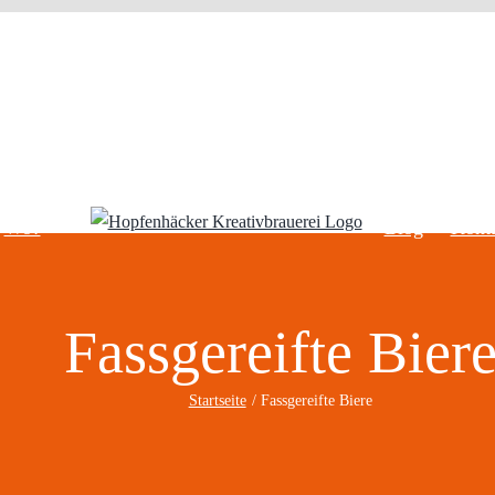
Wo?
Blog
Kont
Fassgereifte Bier
Startseite
Fassgereifte Biere