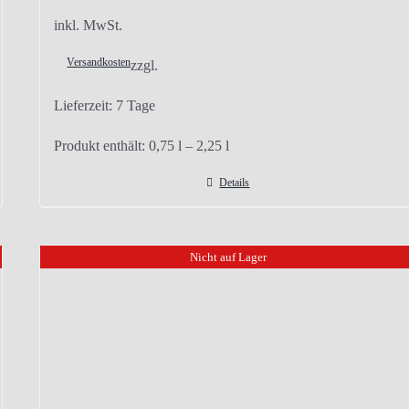
inkl. MwSt.
Versandkosten
zzgl.
Lieferzeit:
7 Tage
Produkt enthält: 0,75
l
– 2,25
l
Details
Nicht auf Lager