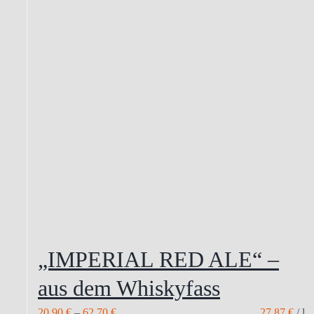
„IMPERIAL RED ALE“ –
aus dem Whiskyfass
20,90
€
–
62,70
€
27,87
€
/
l