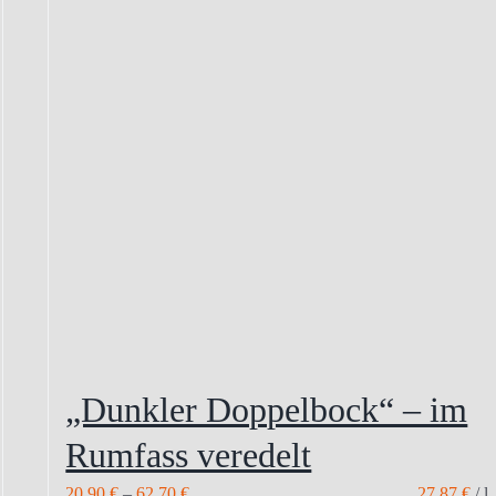
„Dunkler Doppelbock“ – im
Rumfass veredelt
20,90
€
–
62,70
€
27,87
€
/
l