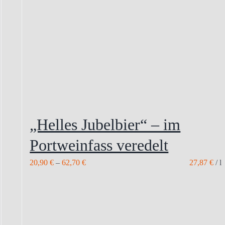
„Helles Jubelbier“ – im
Portweinfass veredelt
20,90
€
–
62,70
€
27,87
€
/
l