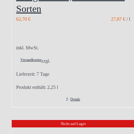
Sorten
62,70
€
27,87
€
/
l
inkl. MwSt.
Versandkosten
zzgl.
Lieferzeit:
7 Tage
Produkt enthält: 2,25
l
Details
Nicht auf Lager