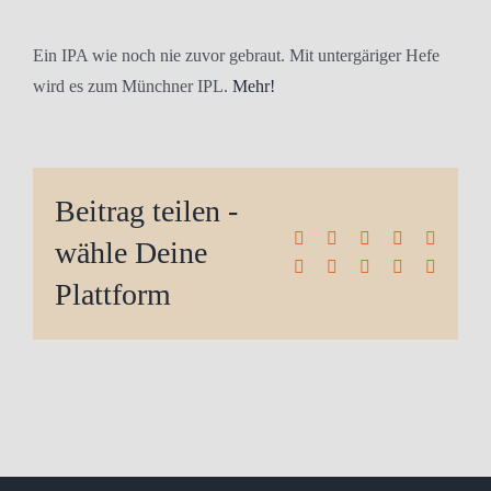
Ein IPA wie noch nie zuvor gebraut. Mit untergäriger Hefe
wird es zum Münchner IPL.
Mehr!
Beitrag teilen -
Facebook
X
Reddit
LinkedIn
WhatsA
wähle Deine
Tumblr
Pinterest
Vk
Xing
E-
Mail
Plattform