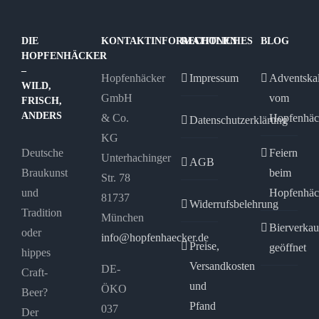
DIE
KONTAKTINFORMATIONEN
RECHTLICHES
BLOG
HOPFENHÄCKER
–
Hopfenhäcker
Impressum
Adventska
WILD,
GmbH
vom
FRISCH,
ANDERS
& Co.
Hopfenhäc
Datenschutzerklärung
KG
Deutsche
Feiern
Unterhachinger
AGB
Braukunst
beim
Str. 78
und
Hopfenhäc
81737
Widerrufsbelehrung
Tradition
München
Bierverkau
oder
info@hopfenhaecker.de
Preise,
geöffnet
hippes
Versandkosten
DE-
Craft-
und
ÖKO
Beer?
Pfand
037
Der