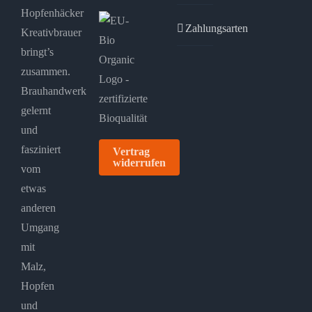
Hopfenhäcker
Zahlungsarten
Kreativbrauer
bringt’s
zusammen.
Brauhandwerk
gelernt
und
fasziniert
Vertrag
widerrufen
vom
etwas
anderen
Umgang
mit
Malz,
Hopfen
und