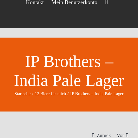
Kontakt
Mein Benutzerkonto
IP Brothers –
India Pale Lager
Startseite
12 Biere für mich
IP Brothers – India Pale Lager
Zurück
Vor