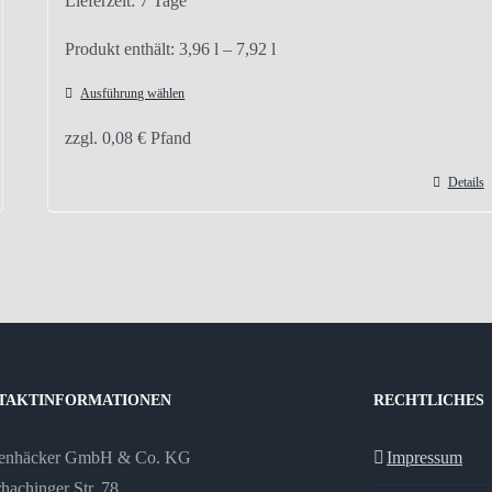
Lieferzeit:
7 Tage
Produkt enthält: 3,96
l
– 7,92
l
Ausführung wählen
Dieses
zzgl.
0,08
€
Pfand
Produkt
weist
Details
mehrere
Varianten
auf.
Die
Optionen
können
auf
TAKTINFORMATIONEN
RECHTLICHES
der
enhäcker GmbH & Co. KG
Produktseite
Impressum
hachinger Str. 78
gewählt