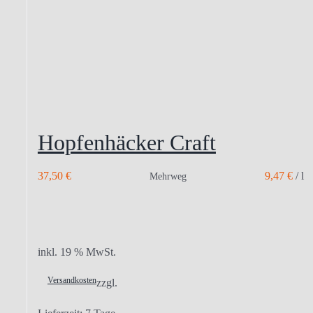
Hopfenhäcker Craft
37,50
€
9,47
€
/
l
Mehrweg
inkl. 19 % MwSt.
Versandkosten
zzgl.