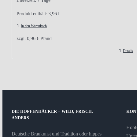
Lieferzeit:
7 Tage
Produkt enthält: 3,96
l
In den Warenkorb
zzgl.
0,96
€
Pfand
Details
DIE HOPFENHÄCKER – WILD, FRISCH,
KON
ANDERS
Hopf
Deutsche Braukunst und Tradition oder hippes
Unter