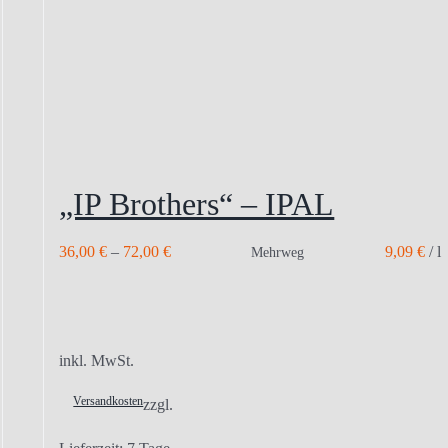
„IP Brothers“ – IPAL
36,00
€
–
72,00
€
9,09
€
/
l
Mehrweg
inkl. MwSt.
Versandkosten
zzgl.