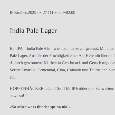
IP Brothers
2025-08-27T11:30:20+02:00
India Pale Lager
Ein IPA – India Pale Ale – wie noch nie zuvor gebraut: Mit unt
Pale Lager. Anstelle der Fruchtigkeit einer Ale-Hefe tritt hier d
dadurch gewonnene Klarheit in Geschmack und Geruch trägt da
Sorten Amarillo, Centennial, Citra, Chinook und Taurus und bind
ein.
HOPFENHÄCKER: „Craft-Stoff für IP Brüder und Schwestern m
sowieso!!“
«So schee wars überhaupt no nia!»