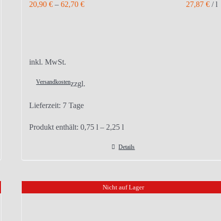
20,90
€
–
62,70
€
27,87
€
/
l
inkl. MwSt.
Versandkosten
zzgl.
Lieferzeit:
7 Tage
Produkt enthält: 0,75
l
– 2,25
l
Details
Nicht auf Lager