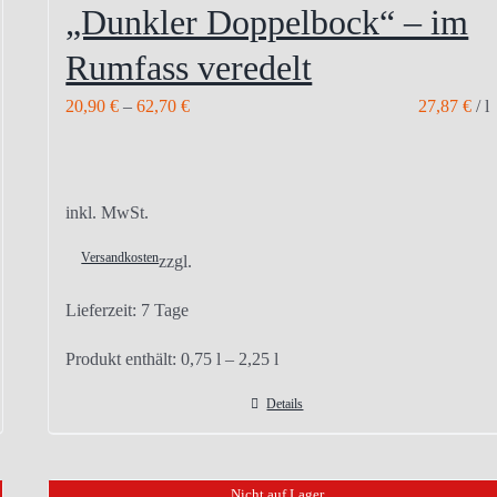
„Dunkler Doppelbock“ – im
Rumfass veredelt
20,90
€
–
62,70
€
27,87
€
/
l
inkl. MwSt.
Versandkosten
zzgl.
Lieferzeit:
7 Tage
Produkt enthält: 0,75
l
– 2,25
l
Details
Nicht auf Lager