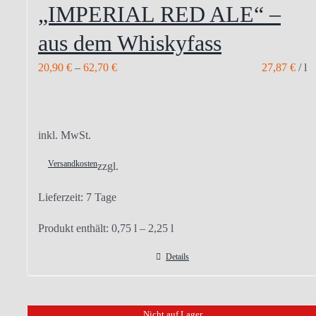
„IMPERIAL RED ALE“ –
aus dem Whiskyfass
20,90
€
–
62,70
€
27,87
€
/
l
inkl. MwSt.
Versandkosten
zzgl.
Lieferzeit:
7 Tage
Produkt enthält: 0,75
l
– 2,25
l
Details
Nicht auf Lager