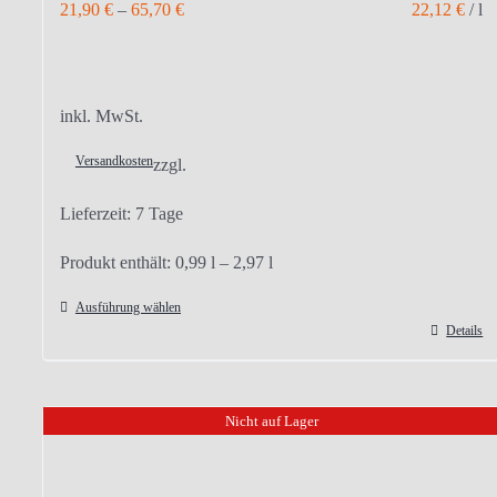
21,90
€
–
65,70
€
22,12
€
/
l
inkl. MwSt.
Versandkosten
zzgl.
Lieferzeit:
7 Tage
Produkt enthält: 0,99
l
– 2,97
l
Ausführung wählen
Details
Dieses
Produkt
weist
Nicht auf Lager
mehrere
Varianten
auf.