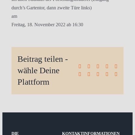
durch’s Gartentor, dann zweite Türe links)
am
Freitag, 18. November 2022 ab 16:30
Beitrag teilen -
Facebook
X
Reddit
LinkedIn
WhatsA
wähle Deine
Tumblr
Pinterest
Vk
Xing
E-
Mail
Plattform
DIE
KONTAKTINFORMATIONEN