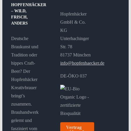
HOPFENHÄCKER
– WILD,
Hopfenhäcker
FRISCH,
GmbH & Co.
ANDERS
KG
Deutsche
Unterhachinger
Braukunst und
Str. 78
Tradition oder
81737 München
hippes Craft-
info@hopfenhaecker.de
Beer? Der
DE-ÖKO 037
Hopfenhäcker
Kreativbrauer
bringt’s
zusammen.
Brauhandwerk
gelernt und
Vertrag
fasziniert vom