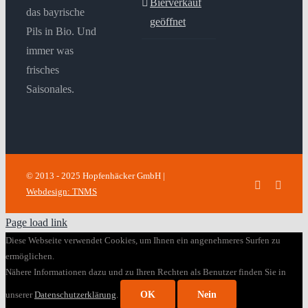
Bierverkauf
das bayrische
geöffnet
Pils in Bio. Und
immer was
frisches
Saisonales.
© 2013 - 2025 Hopfenhäcker GmbH |
Facebook
Insta
Webdesign: TNMS
Page load link
Diese Webseite verwendet Cookies, um Ihnen ein angenehmeres Surfen zu
ermöglichen.
Nähere Informationen dazu und zu Ihren Rechten als Benutzer finden Sie in
unserer
Datenschutzerklärung
.
OK
Nein