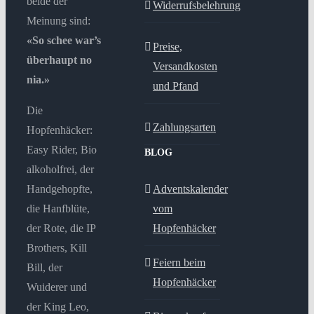
beide der
Widerrufsbelehrung
Meinung sind:
«So schee war’s
Preise,
überhaupt no
Versandkosten
nia.»
und Pfand
Die
Zahlungsarten
Hopfenhäcker:
Easy Rider, Bio
BLOG
alkoholfrei, der
Handgehopfte,
Adventskalender
die Hanfblüte,
vom
der Rote, die IP
Hopfenhäcker
Brothers, Kill
Feiern beim
Bill, der
Hopfenhäcker
Wuiderer und
der King Leo,