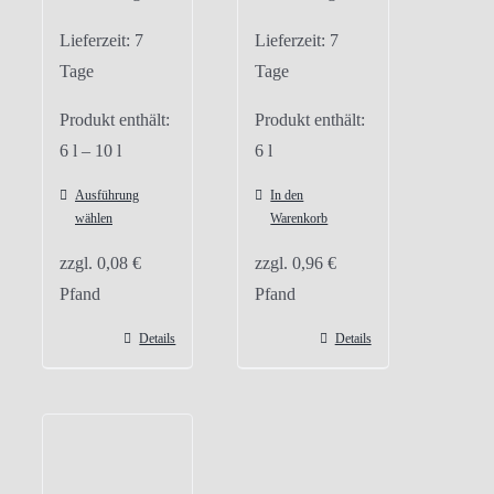
Lieferzeit:
7
Lieferzeit:
7
Tage
Tage
Produkt enthält:
Produkt enthält:
6
l
– 10
l
6
l
Ausführung
In den
wählen
Warenkorb
Dieses
zzgl.
0,08
€
zzgl.
0,96
€
Produkt
Pfand
Pfand
weist
mehrere
Details
Details
Varianten
auf.
Die
Optionen
können