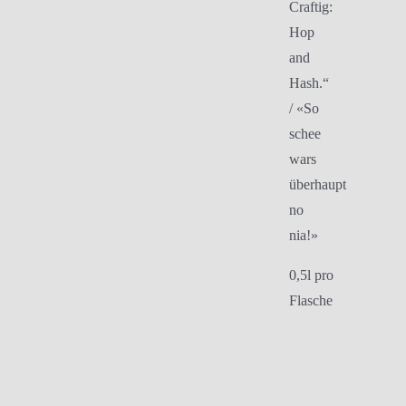
Craftig:
Hop
and
Hash.“
/ «So
schee
wars
überhaupt
no
nia!»
0,5l pro
Flasche