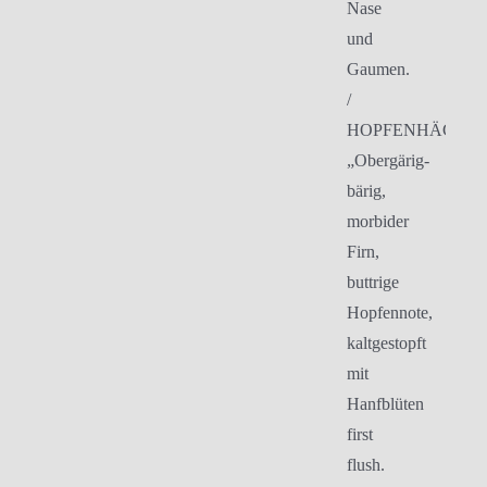
Nase
und
Gaumen.
/
HOPFENHÄCKER
„Obergärig-
bärig,
morbider
Firn,
buttrige
Hopfennote,
kaltgestopft
mit
Hanfblüten
first
flush.