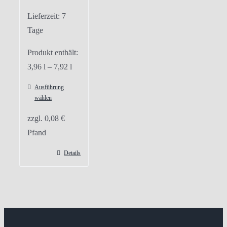
Lieferzeit:
7
Tage
Produkt enthält:
3,96
l
– 7,92
l
Ausführung
wählen
Dieses
zzgl.
0,08
€
Produkt
Pfand
weist
mehrere
Details
Varianten
auf.
Die
Optionen
können