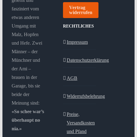
gelernt und
Vertrag
fasziniert vom
widerrufen
etwas anderen
Umgang mit
RECHTLICHES
Malz, Hopfen
Impressum
und Hefe. Zwei
Männer – der
Münchner und
Datenschutzerklärung
der Ami –
brauen in der
AGB
Garage, bis sie
beide der
Widerrufsbelehrung
Meinung sind:
«So schee war’s
Preise,
überhaupt no
Versandkosten
nia.»
und Pfand