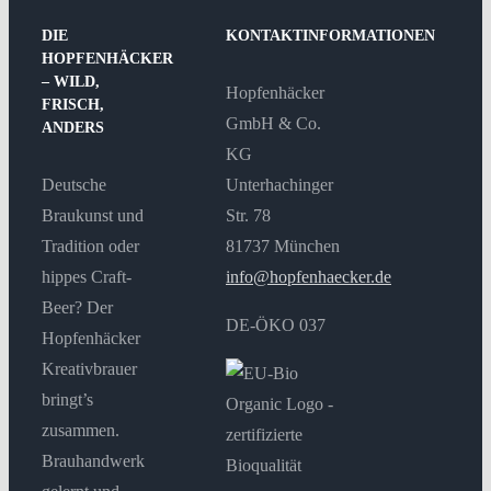
auf
DIE
KONTAKTINFORMATIONEN
der
HOPFENHÄCKER
– WILD,
Produktseite
Hopfenhäcker
FRISCH,
gewählt
GmbH & Co.
ANDERS
werden
KG
Deutsche
Unterhachinger
Braukunst und
Str. 78
Tradition oder
81737 München
hippes Craft-
info@hopfenhaecker.de
Beer? Der
DE-ÖKO 037
Hopfenhäcker
Kreativbrauer
bringt’s
zusammen.
Brauhandwerk