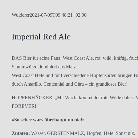
Wuiderer
2021-07-09T09:48:21+02:00
Imperial Red Ale
DAS Bier für echte Fans! West Coast Ale, rot, wild, kräftig, fru
Stammwürze dominiert das Malz.
West Coast Hefe und fünf verschiedene Hopfensorten bringen Bit
durch Amarillo, Centennial und Citra – ein grandioses Bier!
HOPFENHÄCKER: „Mit Wucht kommt der rote Wilde daher. Malz
FOREVER!“
«So schee wars überhaupt no nia!»
Zutaten:
Wasser, GERSTENMALZ, Hopfen, Hefe. Sonst nix.