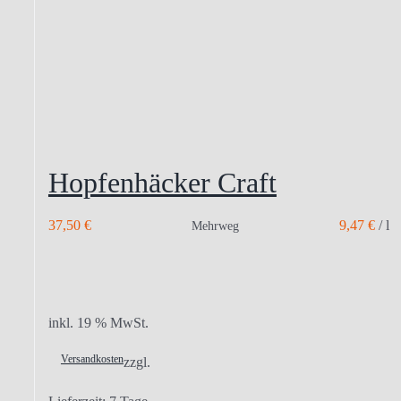
Hopfenhäcker Craft
37,50
€
9,47
€
/
l
Mehrweg
inkl. 19 % MwSt.
Versandkosten
zzgl.