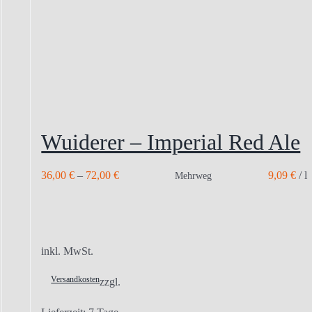
Wuiderer – Imperial Red Ale
36,00
€
–
72,00
€
9,09
€
/
l
Mehrweg
inkl. MwSt.
Versandkosten
zzgl.