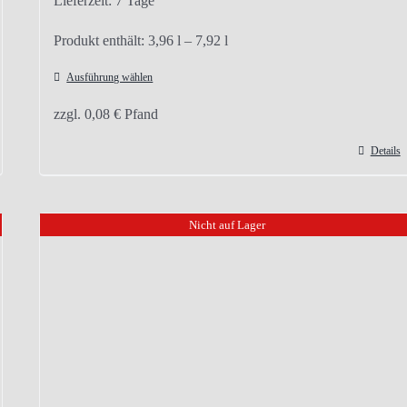
Lieferzeit:
7 Tage
Produkt enthält: 3,96
l
– 7,92
l
Ausführung wählen
Dieses
zzgl.
0,08
€
Pfand
Produkt
weist
Details
mehrere
Varianten
Nicht auf Lager
auf.
Die
Optionen
können
auf
der
Produktseite
gewählt