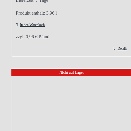
Lieferzeit:
7 Tage
Produkt enthält: 3,96
l
In den Warenkorb
zzgl.
0,96
€
Pfand
Details
Nicht auf Lager