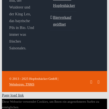
Bill, der
Hopfenhäcker
Wuiderer und
der King Leo,
Bierverkauf
das bayrische
geöffnet
Pils in Bio. Und
immer was
frisches
Saisonales.
© 2013 - 2025 Hopfenhäcker GmbH |
Facebook
Insta
Webdesign: TNMS
Page load link
Diese Webseite verwendet Cookies, um Ihnen ein angenehmeres Surfen zu
ermöglichen.