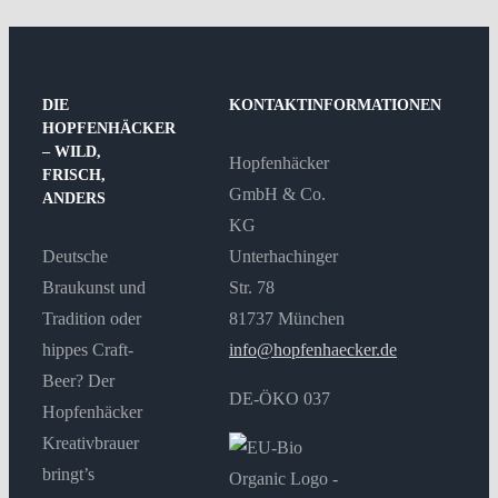
DIE
KONTAKTINFORMATIONEN
HOPFENHÄCKER
– WILD,
Hopfenhäcker
FRISCH,
GmbH & Co.
ANDERS
KG
Deutsche
Unterhachinger
Braukunst und
Str. 78
Tradition oder
81737 München
hippes Craft-
info@hopfenhaecker.de
Beer? Der
DE-ÖKO 037
Hopfenhäcker
Kreativbrauer
bringt’s