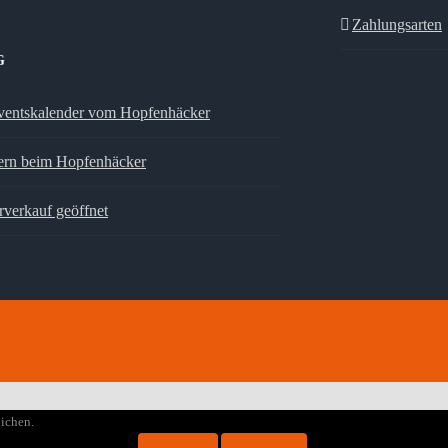
Zahlungsarten
G
entskalender vom Hopfenhäcker
ern beim Hopfenhäcker
rverkauf geöffnet
ichen.