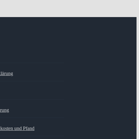
klärung
hrung
dkosten und Pfand