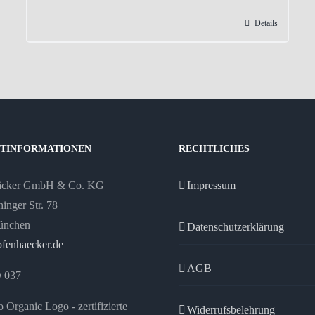
Details
TINFORMATIONEN
RECHTLICHES
äcker GmbH & Co. KG
Impressum
inger Str. 78
ünchen
Datenschutzerklärung
fenhaecker.de
AGB
 037
Widerrufsbelehrung