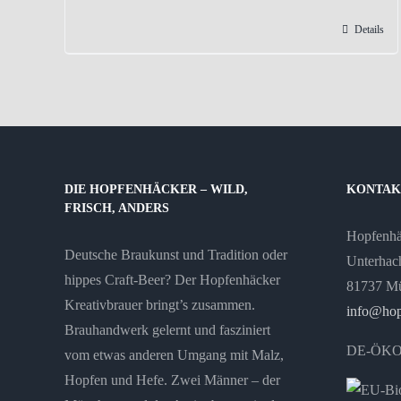
Produkt
Details
weist
mehrere
Varianten
auf.
Die
Optionen
können
DIE HOPFENHÄCKER – WILD,
KONTAK
FRISCH, ANDERS
auf
der
Hopfenh
Deutsche Braukunst und Tradition oder
Produktseite
Unterhach
hippes Craft-Beer? Der Hopfenhäcker
gewählt
81737 M
Kreativbrauer bringt’s zusammen.
werden
info@hop
Brauhandwerk gelernt und fasziniert
DE-ÖKO
vom etwas anderen Umgang mit Malz,
Hopfen und Hefe. Zwei Männer – der