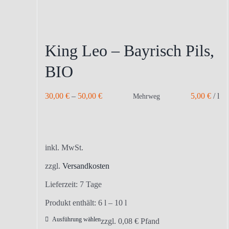
King Leo – Bayrisch Pils,
BIO
30,00
€
–
50,00
€
5,00
€
/
l
Mehrweg
inkl. MwSt.
zzgl.
Versandkosten
Lieferzeit:
7 Tage
Produkt enthält: 6
l
– 10
l
Ausführung wählen
Dieses
zzgl.
0,08
€
Pfand