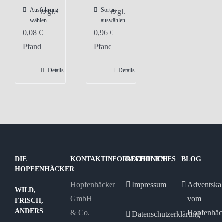
Ausführung
Sorten
Dieses
zzgl.
zzgl.
wählen
auswählen
Produkt
0,08
€
0,96
€
weist
Pfand
Pfand
mehrere
Varianten
Details
Details
auf.
Die
Optionen
können
auf
der
DIE
KONTAKTINFORMATIONEN
RECHTLICHES
BLOG
Produktseite
HOPFENHÄCKER
gewählt
–
Hopfenhäcker
Impressum
Adventska
WILD,
werden
GmbH
vom
FRISCH,
ANDERS
& Co.
Hopfenhäc
Datenschutzerklärung