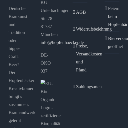
KG
Deutsche
Feiern
Unterhachinger
AGB
Braukunst
beim
Str. 78
und
Hopfenhäc
81737
Widerrufsbelehrung
Tradition
München
Bierverkau
oder
info@hopfenhaecker.de
Preise,
geöffnet
hippes
Versandkosten
DE-
Craft-
und
ÖKO
Beer?
Pfand
037
Der
Hopfenhäcker
Zahlungsarten
Kreativbrauer
bringt’s
zusammen.
Brauhandwerk
gelernt