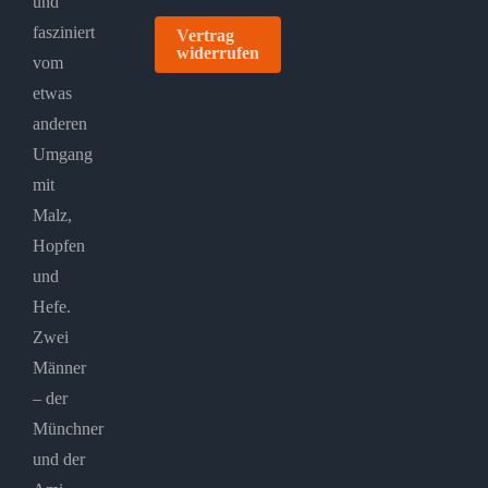
und
fasziniert
Vertrag
widerrufen
vom
etwas
anderen
Umgang
mit
Malz,
Hopfen
und
Hefe.
Zwei
Männer
– der
Münchner
und der