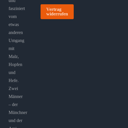
und
fasziniert
Vertrag
widerrufen
vom
etwas
anderen
Umgang
mit
Malz,
Hopfen
und
Hefe.
Zwei
Männer
– der
Münchner
und der