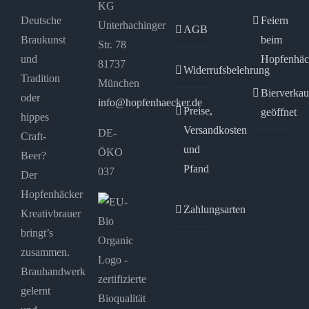
KG
Deutsche
Feiern
Unterhachinger
AGB
Braukunst
beim
Str. 78
und
Hopfenhäc
81737
Widerrufsbelehrung
Tradition
München
Bierverkau
oder
info@hopfenhaecker.de
Preise,
geöffnet
hippes
Versandkosten
DE-
Craft-
und
ÖKO
Beer?
Pfand
037
Der
Hopfenhäcker
Zahlungsarten
Kreativbrauer
bringt’s
zusammen.
Brauhandwerk
gelernt