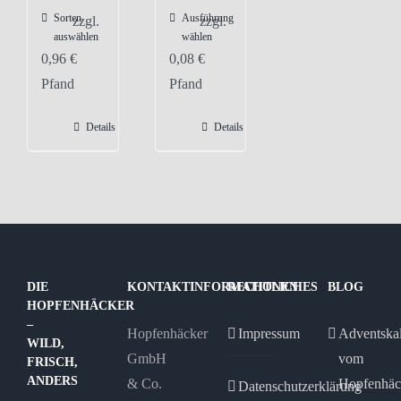
Sorten
Ausführung
Dieses
zzgl.
zzgl.
auswählen
wählen
Produkt
0,96
€
0,08
€
weist
Pfand
Pfand
mehrere
Varianten
Details
Details
auf.
Die
Optionen
können
auf
der
DIE
KONTAKTINFORMATIONEN
RECHTLICHES
BLOG
Produktseite
HOPFENHÄCKER
gewählt
–
Hopfenhäcker
Impressum
Adventska
WILD,
werden
GmbH
vom
FRISCH,
ANDERS
& Co.
Hopfenhäc
Datenschutzerklärung