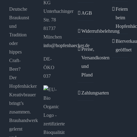
KG
Deutsche
Feiern
Unterhachinger
AGB
Braukunst
beim
Str. 78
und
Hopfenhäc
81737
Widerrufsbelehrung
Tradition
München
Bierverkau
oder
info@hopfenhaecker.de
Preise,
geöffnet
hippes
Versandkosten
DE-
Craft-
und
ÖKO
Beer?
Pfand
037
Der
Hopfenhäcker
Zahlungsarten
Kreativbrauer
bringt’s
zusammen.
Brauhandwerk
gelernt