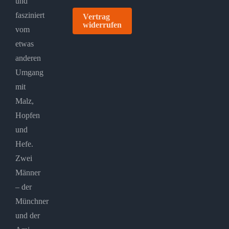
und
fasziniert
Vertrag
widerrufen
vom
etwas
anderen
Umgang
mit
Malz,
Hopfen
und
Hefe.
Zwei
Männer
– der
Münchner
und der