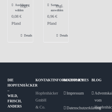
Ausführung
Sorten
Dieses
zzgl.
zzgl.
wählen
auswählen
Produkt
0,08
€
0,96
€
weist
Pfand
Pfand
mehrere
Varianten
Details
Details
auf.
Die
Optionen
können
auf
der
DIE
KONTAKTINFORMATIONEN
RECHTLICHES
BLOG
Produktseite
HOPFENHÄCKER
gewählt
–
Hopfenhäcker
Impressum
Adventska
WILD,
werden
GmbH
vom
FRISCH,
ANDERS
& Co.
Hopfenhäc
Datenschutzerklärung