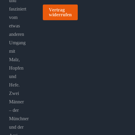
und
fasziniert
Vertrag
widerrufen
vom
etwas
anderen
Umgang
mit
Malz,
Hopfen
und
Hefe.
Zwei
Männer
– der
Münchner
und der