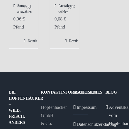
Sorten
Ausführung
Dieses
zzgl.
zzgl.
auswählen
wählen
Produkt
0,96
€
0,08
€
weist
Pfand
Pfand
mehrere
Varianten
Details
Details
auf.
Die
Optionen
können
auf
der
DIE
KONTAKTINFORMATIONEN
RECHTLICHES
BLOG
Produktseite
HOPFENHÄCKER
gewählt
–
Hopfenhäcker
Impressum
Adventska
WILD,
werden
GmbH
vom
FRISCH,
ANDERS
& Co.
Hopfenhäc
Datenschutzerklärung