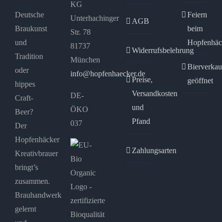
KG
Deutsche
Feiern
Unterhachinger
AGB
Braukunst
beim
Str. 78
und
Hopfenhäc
81737
Widerrufsbelehrung
Tradition
München
Bierverkau
oder
info@hopfenhaecker.de
Preise,
geöffnet
hippes
Versandkosten
DE-
Craft-
und
ÖKO
Beer?
Pfand
037
Der
Hopfenhäcker
Zahlungsarten
Kreativbrauer
bringt’s
zusammen.
Brauhandwerk
gelernt