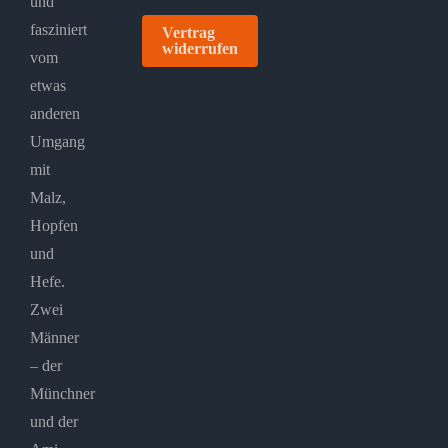
und
fasziniert
Vertrag
widerrufen
vom
etwas
anderen
Umgang
mit
Malz,
Hopfen
und
Hefe.
Zwei
Männer
– der
Münchner
und der