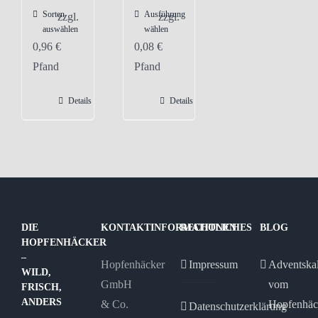
Sorten
Ausführung
Dieses
zzgl.
zzgl.
auswählen
wählen
Produkt
0,96
€
0,08
€
weist
Pfand
Pfand
mehrere
Varianten
Details
Details
auf.
Die
Optionen
können
auf
der
DIE
KONTAKTINFORMATIONEN
RECHTLICHES
BLOG
Produktseite
HOPFENHÄCKER
gewählt
–
Hopfenhäcker
Impressum
Adventska
WILD,
werden
GmbH
vom
FRISCH,
ANDERS
& Co.
Hopfenhäc
Datenschutzerklärung