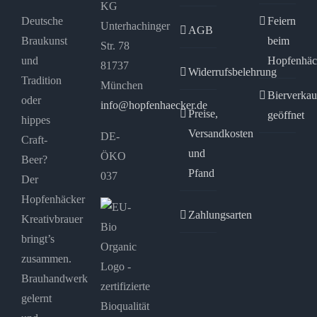
KG
Deutsche
Feiern
Unterhachinger
AGB
Braukunst
beim
Str. 78
und
Hopfenhäc
81737
Widerrufsbelehrung
Tradition
München
Bierverkau
oder
info@hopfenhaecker.de
Preise,
geöffnet
hippes
Versandkosten
DE-
Craft-
und
ÖKO
Beer?
Pfand
037
Der
Hopfenhäcker
Zahlungsarten
Kreativbrauer
bringt’s
zusammen.
Brauhandwerk
gelernt