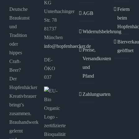
KG
Deutsche
Feiern
Unterhachinger
AGB
Braukunst
beim
Str. 78
und
Hopfenhäc
81737
Widerrufsbelehrung
Tradition
München
Bierverkau
oder
info@hopfenhaecker.de
Preise,
geöffnet
hippes
Versandkosten
DE-
Craft-
und
ÖKO
Beer?
Pfand
037
Der
Hopfenhäcker
Zahlungsarten
Kreativbrauer
bringt’s
zusammen.
Brauhandwerk
gelernt