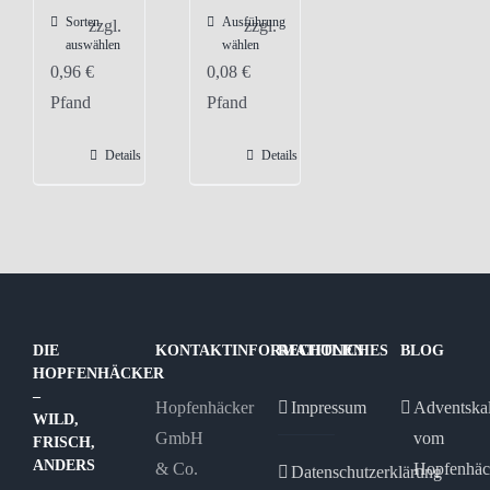
Sorten
Ausführung
Dieses
zzgl.
zzgl.
auswählen
wählen
Produkt
0,96
€
0,08
€
weist
Pfand
Pfand
mehrere
Varianten
Details
Details
auf.
Die
Optionen
können
auf
der
DIE
KONTAKTINFORMATIONEN
RECHTLICHES
BLOG
Produktseite
HOPFENHÄCKER
gewählt
–
Hopfenhäcker
Impressum
Adventska
WILD,
werden
GmbH
vom
FRISCH,
ANDERS
& Co.
Hopfenhäc
Datenschutzerklärung