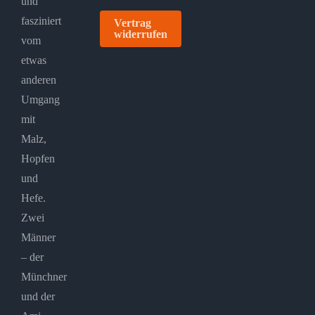
und
fasziniert
Vertrag
widerrufen
vom
etwas
anderen
Umgang
mit
Malz,
Hopfen
und
Hefe.
Zwei
Männer
– der
Münchner
und der