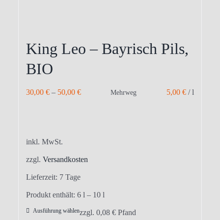
King Leo – Bayrisch Pils,
BIO
30,00
€
–
50,00
€
5,00
€
/
l
Mehrweg
inkl. MwSt.
zzgl.
Versandkosten
Lieferzeit:
7 Tage
Produkt enthält: 6
l
– 10
l
Ausführung wählen
Dieses
zzgl.
0,08
€
Pfand