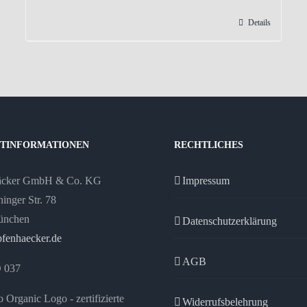
Produkt
Details
weist
mehrere
Varianten
auf.
Die
Optionen
können
TINFORMATIONEN
RECHTLICHES
auf
äcker GmbH & Co. KG
der
Impressum
inger Str. 78
Produktseite
ünchen
gewählt
Datenschutzerklärung
fenhaecker.de
werden
AGB
 037
Widerrufsbelehrung