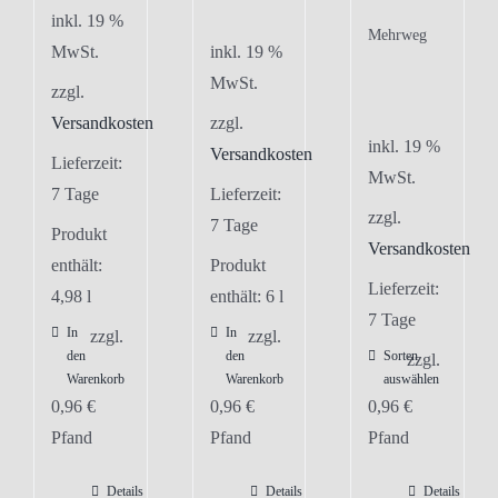
inkl. 19 %
Mehrweg
MwSt.
inkl. 19 %
MwSt.
zzgl.
Versandkosten
zzgl.
inkl. 19 %
Versandkosten
Lieferzeit:
MwSt.
7 Tage
Lieferzeit:
zzgl.
7 Tage
Produkt
Versandkosten
enthält:
Produkt
Lieferzeit:
4,98
l
enthält: 6
l
7 Tage
In
In
zzgl.
zzgl.
den
den
Sorten
zzgl.
Warenkorb
Warenkorb
auswählen
0,96
€
0,96
€
0,96
€
Pfand
Pfand
Pfand
Details
Details
Details