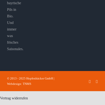
bayrische
Pils in
Bio.
Und
immer
was
frisches
Saisonales.
© 2013 - 2025 Hopfenhäcker GmbH |
Faceboo
Inst
Webdesign: TNMS
Vertrag widerrufen