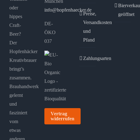
München
Bierverkau
oder
info@hopfenhaecker.de
Preise,
geöffnet
hippes
Versandkosten
DE-
Craft-
und
ÖKO
Beer?
Pfand
037
Der
Hopfenhäcker
Zahlungsarten
Kreativbrauer
bringt’s
zusammen.
Brauhandwerk
gelernt
und
fasziniert
Vertrag
widerrufen
vom
etwas
anderen