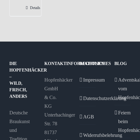
Varianten
Details
auf.
Die
Optionen
können
auf
der
DIE
KONTAKTINFORMATIONEN
RECHTLICHES
BLOG
Produktseite
HOPFENHÄCKER
gewählt
–
Hopfenhäcker
Impressum
Adventska
WILD,
werden
GmbH
vom
FRISCH,
ANDERS
& Co.
Hopfenhäc
Datenschutzerklärung
KG
Deutsche
Feiern
Unterhachinger
AGB
Braukunst
beim
Str. 78
und
Hopfenhäc
81737
Widerrufsbelehrung
Tradition