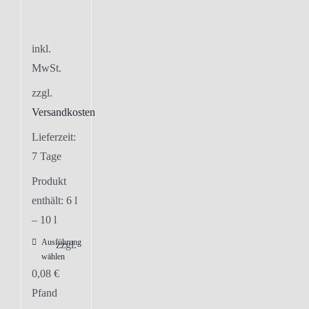
inkl.
MwSt.
zzgl.
Versandkosten
Lieferzeit:
7 Tage
Produkt
enthält: 6
l
– 10
l
Ausführung
Dieses
zzgl.
wählen
Produkt
0,08
€
weist
Pfand
mehrere