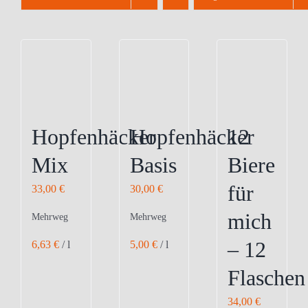
Hopfenhäcker
Hopfenhäcker
12
Mix
Basis
Biere
für
33,00
€
30,00
€
mich
Mehrweg
Mehrweg
– 12
6,63
€
/
l
5,00
€
/
l
Flaschen
34,00
€