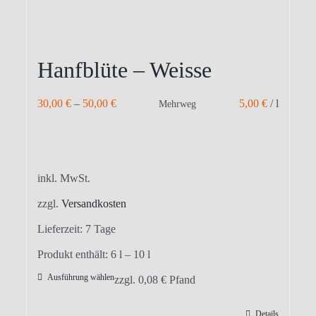
Hanfblüte – Weisse
30,00
€
–
50,00
€
5,00
€
/
l
Mehrweg
inkl. MwSt.
zzgl.
Versandkosten
Lieferzeit:
7 Tage
Produkt enthält: 6
l
– 10
l
Ausführung wählen
Dieses
zzgl.
0,08
€
Pfand
Produkt
Details