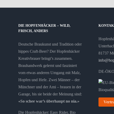
DIE HOPFENHÄCKER – WILD,
KONTAK
FRISCH, ANDERS
Hopfenh
Deutsche Braukunst und Tradition oder
Unterhach
hippes Craft-Beer? Der Hopfenhäcker
81737 M
Kreativbrauer bringt’s zusammen.
info@hop
Brauhandwerk gelernt und fasziniert
DE-ÖKO
vom etwas anderen Umgang mit Malz,
Hopfen und Hefe. Zwei Männer – der
Münchner und der Ami – brauen in der
Garage, bis sie beide der Meinung sind:
«So schee war’s überhaupt no nia.»
Vertr
Die Hopfenhäcker: Easy Rider, Bio