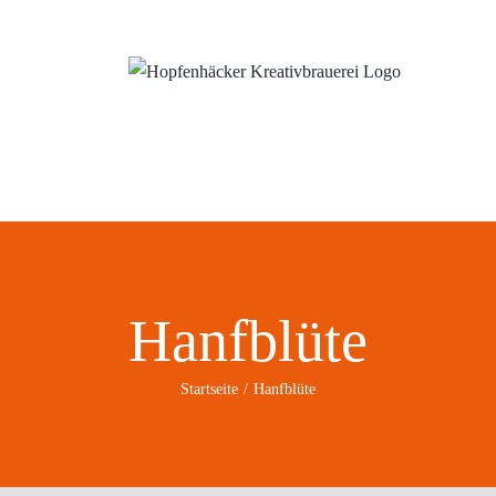
ns
Wo?
Blog
Hanfblüte
Startseite
Hanfblüte