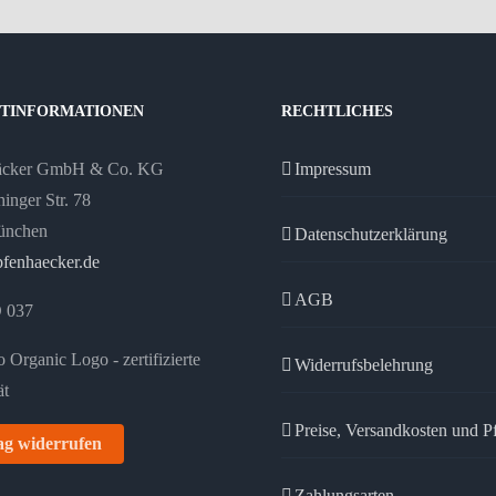
TINFORMATIONEN
RECHTLICHES
äcker GmbH & Co. KG
Impressum
inger Str. 78
ünchen
Datenschutzerklärung
fenhaecker.de
AGB
 037
Widerrufsbelehrung
Preise, Versandkosten und P
ag widerrufen
Zahlungsarten