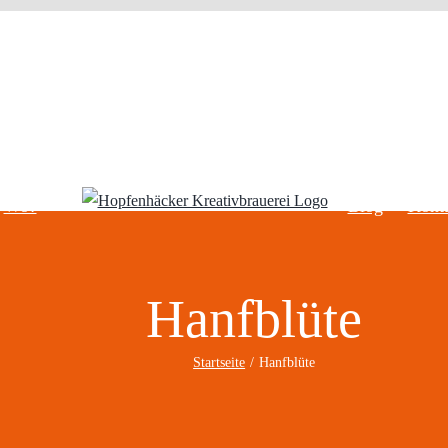
Wo?
Blog
Kont
Hanfblüte
Startseite
Hanfblüte