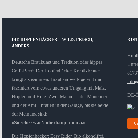
DIE HOPFENHÄCKER – WILD, FRISCH,
KON
ANDERS
Hopf
Deutsche Braukunst und Tradition oder hippes
Unter
Craft-Beer? Der Hopfenhäcker Kreativbrauer
8173
bringt’s zusammen. Brauhandwerk gelernt und
info
fasziniert vom etwas anderen Umgang mit Malz,
DE-
Hopfen und Hefe. Zwei Männer – der Münchner
und der Ami – brauen in der Garage, bis sie beide
der Meinung sind:
«So schee war’s überhaupt no nia.»
Ve
Die Hopfenhäcker: Easy Rider, Bio alkoholfrei,