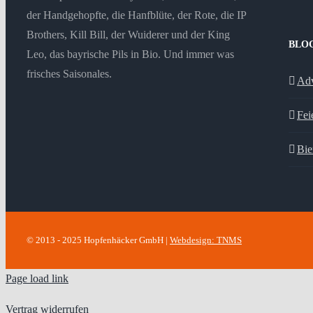
der Handgehopfte, die Hanfblüte, der Rote, die IP
Brothers, Kill Bill, der Wuiderer und der King
BLO
Leo, das bayrische Pils in Bio. Und immer was
frisches Saisonales.
Adv
Fei
Bie
© 2013 - 2025 Hopfenhäcker GmbH |
Webdesign: TNMS
Page load link
Vertrag widerrufen