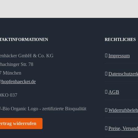
TAKTINFORMATIONEN
RECHTLICHES
enhäcker GmbH & Co. KG
Impressum
hachinger Str. 78
7 München
Datenschutzer
@hopfenhaecker.de
AGB
ÖKO 037
Widerrufsbele
rtrag widerrufen
Preise, Versan