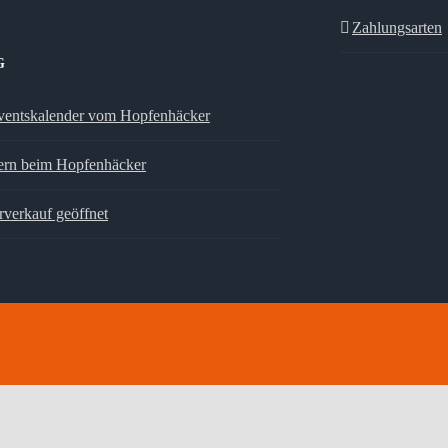
Zahlungsarten
G
entskalender vom Hopfenhäcker
ern beim Hopfenhäcker
rverkauf geöffnet