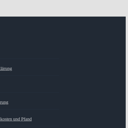
klärung
hrung
dkosten und Pfand