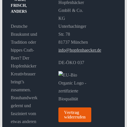
Hopfenhäcker
FRISCH,
GmbH & Co.
ANDERS
KG
Deutsche
Unterhachinger
Braukunst und
Str. 78
Tradition oder
81737 München
hippes Craft-
info@hopfenhaecker.de
Beer? Der
DE-ÖKO 037
Hopfenhäcker
Kreativbrauer
bringt’s
zusammen.
Brauhandwerk
gelernt und
Vertrag
fasziniert vom
widerrufen
etwas anderen