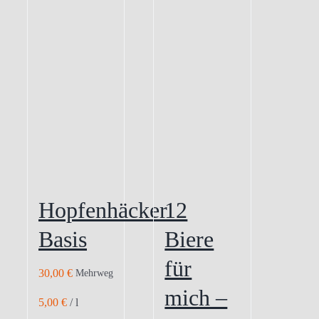
Hopfenhäcker
12
Basis
Biere
für
30,00
€
Mehrweg
mich –
5,00
€
/
l