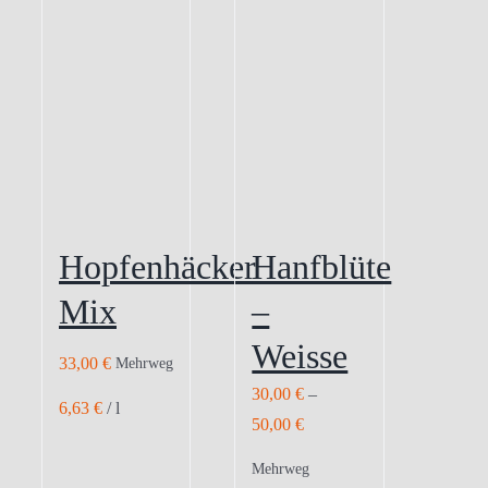
Hopfenhäcker
Hanfblüte
Mix
–
Weisse
33,00
€
Mehrweg
30,00
€
–
6,63
€
/
l
50,00
€
Mehrweg