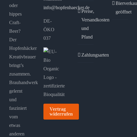
Bierverkau
oder
info@hopfenhaecker.de
Preise,
geöffnet
hippes
Versandkosten
DE-
Craft-
und
ÖKO
Beer?
Pfand
037
Der
Hopfenhäcker
Zahlungsarten
Kreativbrauer
bringt’s
zusammen.
Brauhandwerk
gelernt
und
fasziniert
Vertrag
widerrufen
vom
etwas
anderen