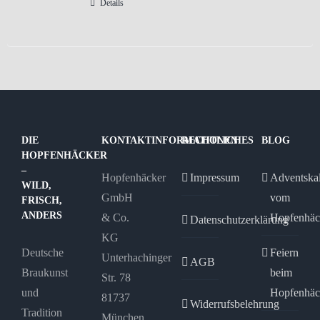
Details
mehrere
Varianten
auf.
Die
Optionen
können
auf
DIE
KONTAKTINFORMATIONEN
RECHTLICHES
BLOG
der
HOPFENHÄCKER
Produktseite
–
Hopfenhäcker
Impressum
Adventska
WILD,
gewählt
GmbH
vom
FRISCH,
werden
ANDERS
& Co.
Hopfenhäc
Datenschutzerklärung
KG
Deutsche
Feiern
Unterhachinger
AGB
Braukunst
beim
Str. 78
und
Hopfenhäc
81737
Widerrufsbelehrung
Tradition
München