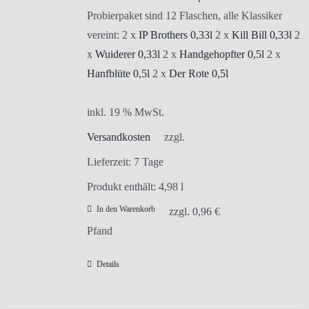
Probierpaket sind 12 Flaschen, alle Klassiker
vereint: 2 x
IP Brothers 0,33l
2 x
Kill Bill 0,33l
2
x
Wuiderer 0,33l
2 x
Handgehopfter 0,5l
2 x
Hanfblüte 0,5l
2 x
Der Rote 0,5l
inkl. 19 % MwSt.
Versandkosten
zzgl.
Lieferzeit:
7 Tage
Produkt enthält: 4,98
l
In den Warenkorb
zzgl.
0,96
€
Pfand
Details