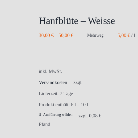
Hanfblüte – Weisse
30,00
€
–
50,00
€
5,00
€
/
l
Mehrweg
inkl. MwSt.
Versandkosten
zzgl.
Lieferzeit:
7 Tage
Produkt enthält: 6
l
– 10
l
Ausführung wählen
Dieses
zzgl.
0,08
€
Produkt
Pfand
weist