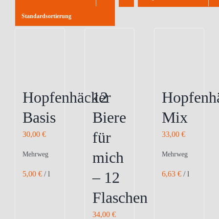
Standardsortierung
Hopfenhäcker
12
Hopfenh
Basis
Biere
Mix
für
30,00
€
33,00
€
mich
Mehrweg
Mehrweg
– 12
5,00
€
/
l
6,63
€
/
l
Flaschen
34,00
€