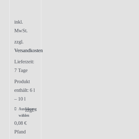
inkl.
MwSt.
zzgl.
Versandkosten
Lieferzeit:
7 Tage
Produkt
enthält: 6
l
– 10
l
Ausführung
Dieses
zzgl.
wählen
Produkt
0,08
€
weist
Pfand
mehrere