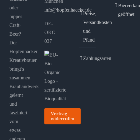
München
Bierverkau
oder
info@hopfenhaecker.de
Preise,
geöffnet
hippes
Versandkosten
DE-
Craft-
und
ÖKO
Beer?
Pfand
037
Der
Hopfenhäcker
Zahlungsarten
Kreativbrauer
bringt’s
zusammen.
Brauhandwerk
gelernt
und
fasziniert
Vertrag
widerrufen
vom
etwas
anderen