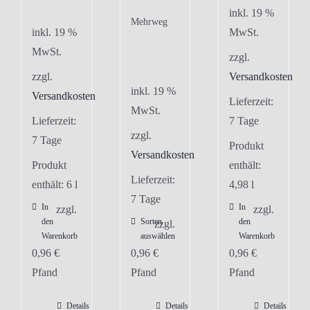
inkl. 19 %
Mehrweg
inkl. 19 %
MwSt.
MwSt.
zzgl.
zzgl.
Versandkosten
inkl. 19 %
Versandkosten
Lieferzeit:
MwSt.
Lieferzeit:
7 Tage
zzgl.
7 Tage
Produkt
Versandkosten
Produkt
enthält:
Lieferzeit:
enthält: 6
l
4,98
l
7 Tage
In
In
zzgl.
zzgl.
den
Sorten
den
zzgl.
Warenkorb
auswählen
Warenkorb
0,96
€
0,96
€
0,96
€
Pfand
Pfand
Pfand
Details
Details
Details