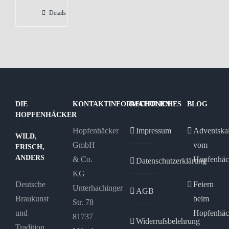
Varianten
Details
auf.
Die
Optionen
können
auf
der
DIE
KONTAKTINFORMATIONEN
RECHTLICHES
BLOG
Produktseite
HOPFENHÄCKER
gewählt
–
Hopfenhäcker
Impressum
Adventska
WILD,
werden
GmbH
vom
FRISCH,
ANDERS
& Co.
Hopfenhäc
Datenschutzerklärung
KG
Deutsche
Feiern
Unterhachinger
AGB
Braukunst
beim
Str. 78
und
Hopfenhäc
81737
Widerrufsbelehrung
Tradition