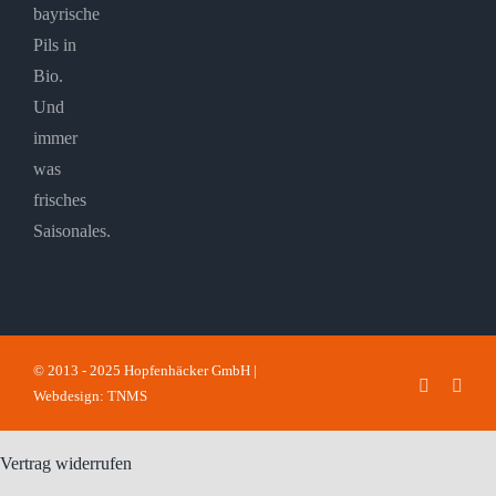
bayrische
Pils in
Bio.
Und
immer
was
frisches
Saisonales.
© 2013 - 2025 Hopfenhäcker GmbH |
Faceboo
Inst
Webdesign: TNMS
Vertrag widerrufen