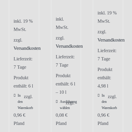
inkl. 19 %
inkl.
inkl. 19 %
MwSt.
MwSt.
MwSt.
zzgl.
zzgl.
zzgl.
Versandkosten
Versandkosten
Versandkosten
Lieferzeit:
Lieferzeit:
Lieferzeit:
7 Tage
7 Tage
7 Tage
Produkt
Produkt
Produkt
enthält:
enthält: 6
l
enthält: 6
l
4,98
l
– 10
l
In
In
zzgl.
zzgl.
den
Ausführung
den
Dieses
zzgl.
Warenkorb
wählen
Warenkorb
Produkt
0,96
€
0,08
€
0,96
€
weist
Pfand
Pfand
Pfand
mehrere