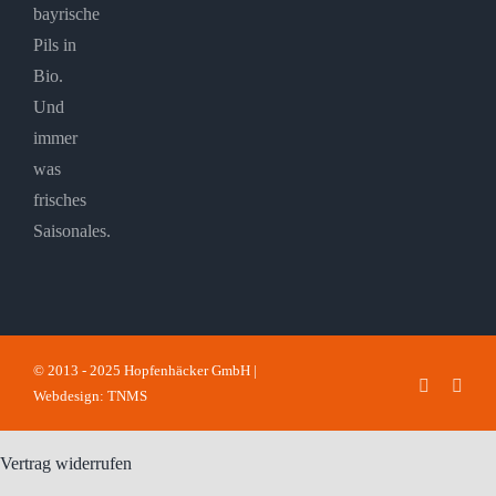
bayrische
Pils in
Bio.
Und
immer
was
frisches
Saisonales.
© 2013 - 2025 Hopfenhäcker GmbH |
Faceboo
Inst
Webdesign: TNMS
Vertrag widerrufen