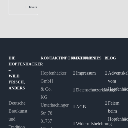
Details
DIE
KONTAKTINFORMATIONEN
RECHTLICHES
BLOG
HOPFENHÄCKER
–
Hopfenhäcker
Impressum
Adventska
WILD,
GmbH
vom
FRISCH,
ANDERS
& Co.
Hopfenhäc
Datenschutzerklärung
KG
Deutsche
Feiern
Unterhachinger
AGB
Braukunst
beim
Str. 78
und
Hopfenhäc
81737
Widerrufsbelehrung
Tradition