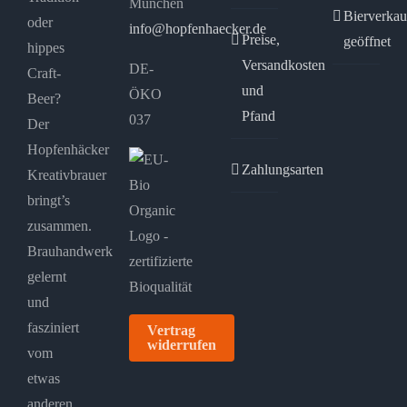
München
Bierverkau
oder
info@hopfenhaecker.de
Preise,
geöffnet
hippes
Versandkosten
DE-
Craft-
und
ÖKO
Beer?
Pfand
037
Der
Hopfenhäcker
Zahlungsarten
Kreativbrauer
bringt’s
zusammen.
Brauhandwerk
gelernt
und
fasziniert
Vertrag
widerrufen
vom
etwas
anderen