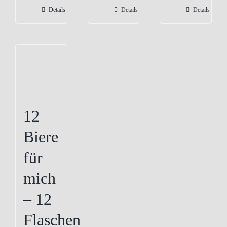
Varianten
Details
Details
Details
auf.
Die
Optionen
können
auf
der
Produktseite
12
gewählt
Biere
werden
für
mich
– 12
Flaschen