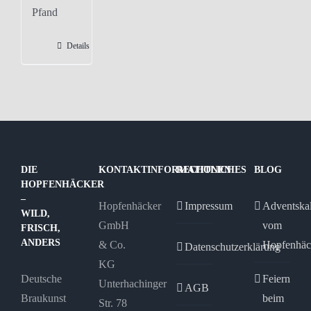
Pfand
Details
DIE
KONTAKTINFORMATIONEN
RECHTLICHES
BLOG
HOPFENHÄCKER
–
Hopfenhäcker
Impressum
Adventska
WILD,
GmbH
vom
FRISCH,
ANDERS
& Co.
Hopfenhäc
Datenschutzerklärung
KG
Deutsche
Feiern
Unterhachinger
AGB
Braukunst
beim
Str. 78