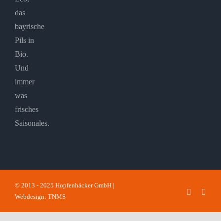
das
bayrische
Pils in
Bio.
Und
immer
was
frisches
Saisonales.
© 2013 - 2025 Hopfenhäcker GmbH |
Faceboo
Inst
Webdesign: TNMS