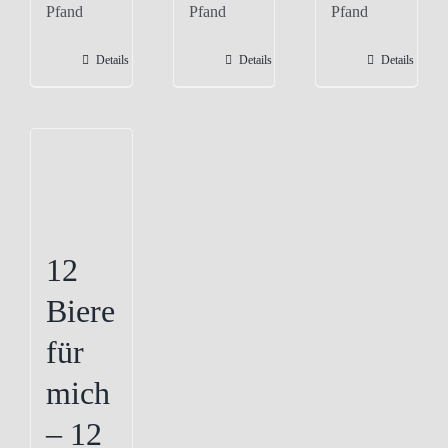
Pfand
Pfand
Pfand
mehrere
Varianten
Details
Details
Details
auf.
Die
Optionen
können
auf
der
Produktseite
12
gewählt
Biere
werden
für
mich
– 12