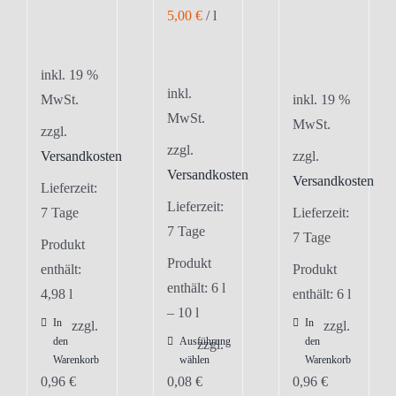
5,00
€
/
l
inkl. 19 %
inkl.
MwSt.
inkl. 19 %
MwSt.
MwSt.
zzgl.
zzgl.
Versandkosten
zzgl.
Versandkosten
Versandkosten
Lieferzeit:
Lieferzeit:
7 Tage
Lieferzeit:
7 Tage
7 Tage
Produkt
Produkt
enthält:
Produkt
enthält: 6
l
4,98
l
enthält: 6
l
– 10
l
In
In
zzgl.
zzgl.
den
Ausführung
den
Dieses
zzgl.
Warenkorb
wählen
Warenkorb
Produkt
0,96
€
0,08
€
0,96
€
weist