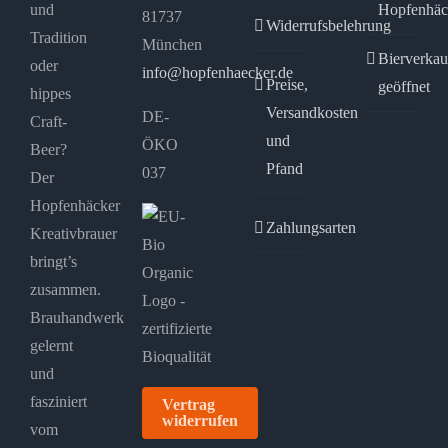
und
Hopfenhäc
81737
Widerrufsbelehrung
Tradition
München
Bierverkau
oder
info@hopfenhaecker.de
Preise,
geöffnet
hippes
Versandkosten
DE-
Craft-
und
ÖKO
Beer?
Pfand
037
Der
Hopfenhäcker
Zahlungsarten
Kreativbrauer
bringt’s
zusammen.
Brauhandwerk
gelernt
und
fasziniert
Vertrag
widerrufen
vom