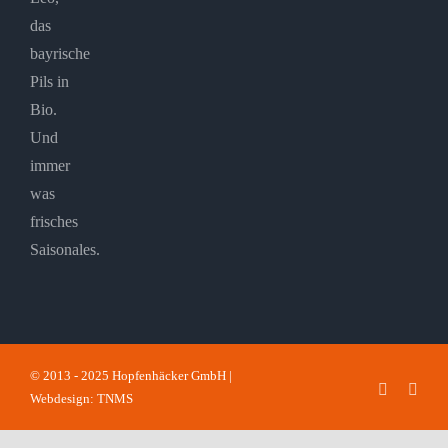
das
bayrische
Pils in
Bio.
Und
immer
was
frisches
Saisonales.
© 2013 - 2025 Hopfenhäcker GmbH |
Faceboo
Inst
Webdesign: TNMS