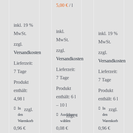
5,00
€
/
l
inkl. 19 %
inkl.
MwSt.
inkl. 19 %
MwSt.
MwSt.
zzgl.
zzgl.
Versandkosten
zzgl.
Versandkosten
Versandkosten
Lieferzeit:
Lieferzeit:
7 Tage
Lieferzeit:
7 Tage
7 Tage
Produkt
Produkt
enthält:
Produkt
enthält: 6
l
4,98
l
enthält: 6
l
– 10
l
In
In
zzgl.
zzgl.
den
Ausführung
den
Dieses
zzgl.
Warenkorb
wählen
Warenkorb
Produkt
0,96
€
0,08
€
0,96
€
weist