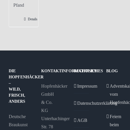
Pfand
Details
DIE
KONTAKTINFORMATIONEN
RECHTLICHES
BLOG
HOPFENHÄCKER
–
Hopfenhäcker
Impressum
Adventska
WILD,
GmbH
vom
FRISCH,
ANDERS
& Co.
Hopfenhäc
Datenschutzerklärung
KG
Deutsche
Feiern
Unterhachinger
AGB
Braukunst
beim
Str. 78