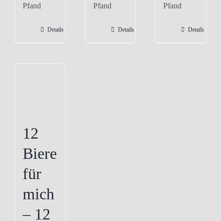
Pfand
Pfand
Pfand
mehrere
Varianten
Details
Details
Details
auf.
Die
Optionen
können
auf
der
Produktseite
12
gewählt
Biere
werden
für
mich
– 12