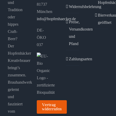
und
Hopfenhäc
81737
Widerrufsbelehrung
Tradition
München
Bierverkau
oder
info@hopfenhaecker.de
Preise,
geöffnet
hippes
Versandkosten
DE-
Craft-
und
ÖKO
Beer?
Pfand
037
Der
Hopfenhäcker
Zahlungsarten
Kreativbrauer
bringt’s
zusammen.
Brauhandwerk
gelernt
und
fasziniert
Vertrag
widerrufen
vom