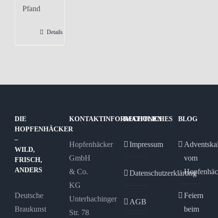
Pfand
Details
DIE
KONTAKTINFORMATIONEN
RECHTLICHES
BLOG
HOPFENHÄCKER
–
Hopfenhäcker
Impressum
Adventska
WILD,
GmbH
vom
FRISCH,
ANDERS
& Co.
Hopfenhäc
Datenschutzerklärung
KG
Deutsche
Feiern
Unterhachinger
AGB
Braukunst
beim
Str. 78