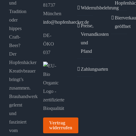
und
Hopfenhäc
81737
Widerrufsbelehrung
Tradition
München
Bierverkau
oder
info@hopfenhaecker.de
Preise,
geöffnet
hippes
Versandkosten
DE-
Craft-
und
ÖKO
Beer?
Pfand
037
Der
Hopfenhäcker
Zahlungsarten
Kreativbrauer
bringt’s
zusammen.
Brauhandwerk
gelernt
und
fasziniert
Vertrag
widerrufen
vom