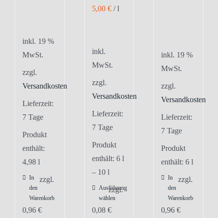
5,00
€
/
l
inkl. 19 %
inkl.
MwSt.
inkl. 19 %
MwSt.
MwSt.
zzgl.
zzgl.
Versandkosten
zzgl.
Versandkosten
Versandkosten
Lieferzeit:
Lieferzeit:
7 Tage
Lieferzeit:
7 Tage
7 Tage
Produkt
Produkt
enthält:
Produkt
enthält: 6
l
4,98
l
enthält: 6
l
– 10
l
In
In
zzgl.
zzgl.
den
Ausführung
den
Dieses
zzgl.
Warenkorb
wählen
Warenkorb
Produkt
0,96
€
0,08
€
0,96
€
weist