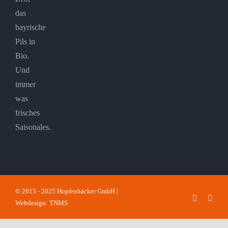
das
bayrische
Pils in
Bio.
Und
immer
was
frisches
Saisonales.
© 2013 - 2025 Hopfenhäcker GmbH |
Faceboo
Inst
Webdesign: TNMS