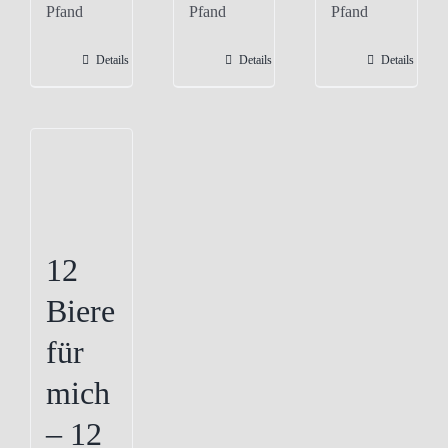
Pfand
Pfand
Pfand
mehrere
Varianten
Details
Details
Details
auf.
Die
Optionen
können
auf
der
Produktseite
12
gewählt
Biere
werden
für
mich
– 12