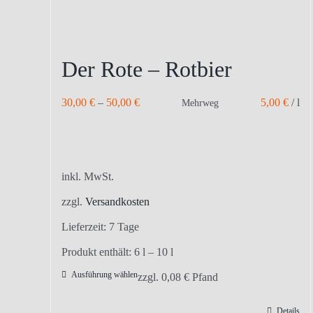
Der Rote – Rotbier
30,00
€
–
50,00
€
5,00
€
/
l
Mehrweg
inkl. MwSt.
zzgl.
Versandkosten
Lieferzeit:
7 Tage
Produkt enthält: 6
l
– 10
l
Ausführung wählen
Dieses
zzgl.
0,08
€
Pfand
Produkt
Details