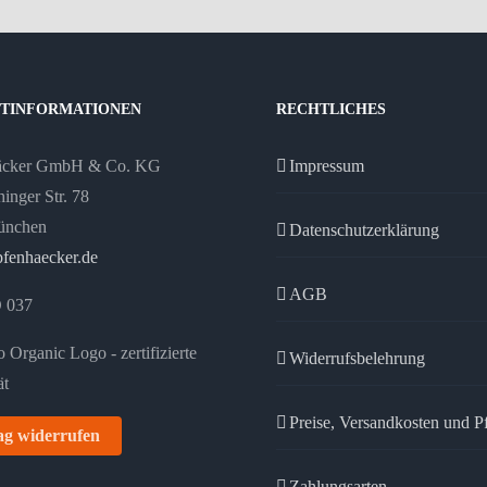
TINFORMATIONEN
RECHTLICHES
äcker GmbH & Co. KG
Impressum
inger Str. 78
ünchen
Datenschutzerklärung
fenhaecker.de
AGB
 037
Widerrufsbelehrung
Preise, Versandkosten und P
ag widerrufen
Zahlungsarten