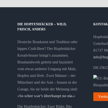
DIE HOPFENHÄCKER – WILD,
KONTAK
FRISCH, ANDERS
Hopfenh
Deutsche Braukunst und Tradition oder
Unterhach
hippes Craft-Beer? Der Hopfenhäcker
81737 M
Kreativbrauer bringt’s zusammen.
info@hop
Brauhandwerk gelernt und fasziniert
DE-ÖKO
vom etwas anderen Umgang mit Malz,
Hopfen und Hefe. Zwei Männer – der
Münchner und der Ami – brauen in der
Garage, bis sie beide der Meinung sind:
«So schee war’s überhaupt no nia.»
Vertr
Die Hopfenhäcker: Easy Rider, Bio