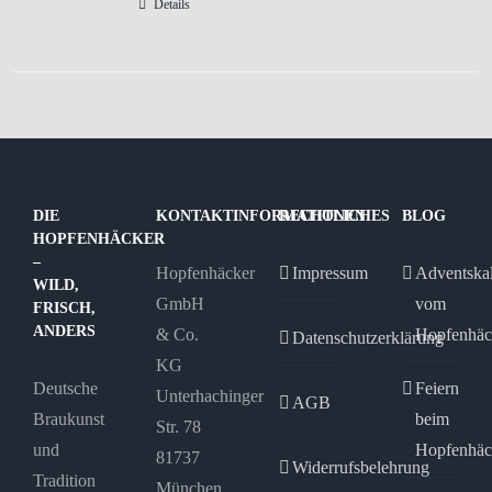
Details
DIE
KONTAKTINFORMATIONEN
RECHTLICHES
BLOG
HOPFENHÄCKER
–
Hopfenhäcker
Impressum
Adventska
WILD,
GmbH
vom
FRISCH,
ANDERS
& Co.
Hopfenhäc
Datenschutzerklärung
KG
Deutsche
Feiern
Unterhachinger
AGB
Braukunst
beim
Str. 78
und
Hopfenhäc
81737
Widerrufsbelehrung
Tradition
München