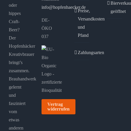
Bierverkau
oder
info@hopfenhaecker.de
Preise,
geöffnet
hippes
Versandkosten
DE-
Craft-
und
ÖKO
Beer?
Pfand
037
Der
Hopfenhäcker
Zahlungsarten
Kreativbrauer
bringt’s
zusammen.
Brauhandwerk
gelernt
und
fasziniert
Vertrag
widerrufen
vom
etwas
anderen