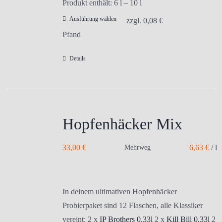
Produkt enthält: 6
l
– 10
l
Ausführung wählen
Dieses
zzgl.
0,08
€
Produkt
Pfand
weist
Details
mehrere
Varianten
auf.
Die
Optionen
Hopfenhäcker Mix
können
auf
33,00
€
6,63
€
/
l
Mehrweg
der
Produktseite
gewählt
In deinem ultimativen Hopfenhäcker
werden
Probierpaket sind 12 Flaschen, alle Klassiker
vereint: 2 x
IP Brothers 0,33l
2 x
Kill Bill 0,33l
2