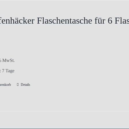
enhäcker Flaschentasche für 6 Fla
 % MwSt.
t:
7 Tage
arenkorb
Details