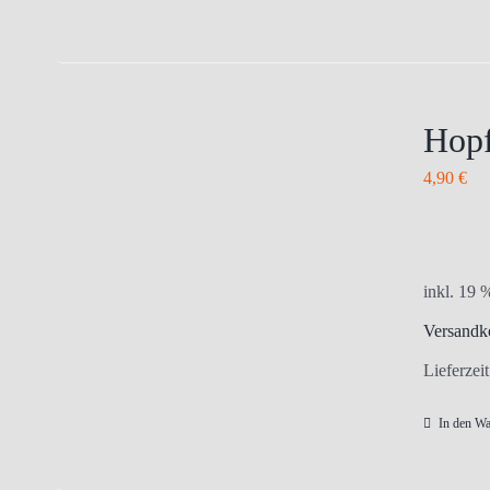
Hopf
4,90
€
inkl. 19
Versandk
Lieferzei
In den W