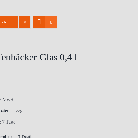
ukte
enhäcker Glas 0,4 l
 % MwSt.
osten
zzgl.
t:
7 Tage
arenkorb
Details