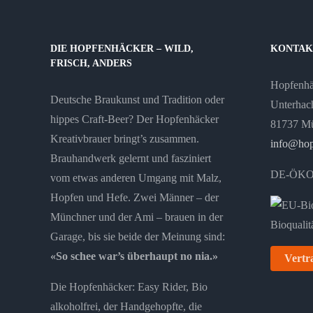
DIE HOPFENHÄCKER – WILD,
KONTAK
FRISCH, ANDERS
Hopfenh
Deutsche Braukunst und Tradition oder
Unterhach
hippes Craft-Beer? Der Hopfenhäcker
81737 M
Kreativbrauer bringt’s zusammen.
info@hop
Brauhandwerk gelernt und fasziniert
DE-ÖKO
vom etwas anderen Umgang mit Malz,
Hopfen und Hefe. Zwei Männer – der
Münchner und der Ami – brauen in der
Garage, bis sie beide der Meinung sind:
«So schee war’s überhaupt no nia.»
Vertr
Die Hopfenhäcker: Easy Rider, Bio
alkoholfrei, der Handgehopfte, die