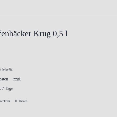
enhäcker Krug 0,5 l
 % MwSt.
osten
zzgl.
t:
7 Tage
arenkorb
Details