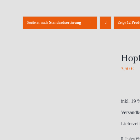
Sortieren nach
Standardsortierung
Zeige
12 Prod
Hopf
3,50
€
inkl. 19
Versandk
Lieferzei
In den W