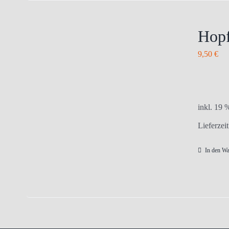
Hopf
9,50
€
inkl. 19
Lieferzei
In den W