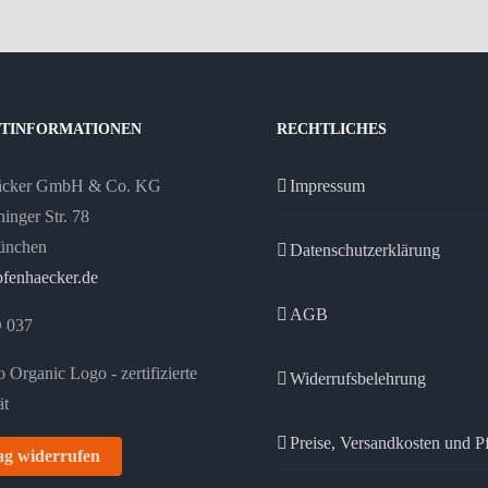
TINFORMATIONEN
RECHTLICHES
äcker GmbH & Co. KG
Impressum
inger Str. 78
ünchen
Datenschutzerklärung
fenhaecker.de
AGB
 037
Widerrufsbelehrung
Preise, Versandkosten und P
ag widerrufen