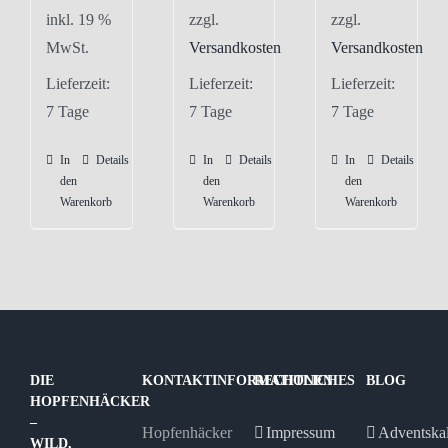
inkl. 19 %
zzgl.
zzgl.
MwSt.
Versandkosten
Versandkosten
Lieferzeit:
Lieferzeit:
Lieferzeit:
7 Tage
7 Tage
7 Tage
In
Details
In
Details
In
Details
den
den
den
Warenkorb
Warenkorb
Warenkorb
DIE
KONTAKTINFORMATIONEN
RECHTLICHES
BLOG
HOPFENHÄCKER
–
Hopfenhäcker
Impressum
Adventska
WILD,