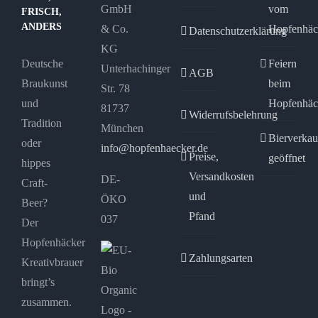
GmbH
vom
FRISCH,
ANDERS
& Co.
Hopfenhäc
Datenschutzerklärung
KG
Deutsche
Feiern
Unterhachinger
AGB
Braukunst
beim
Str. 78
und
Hopfenhäc
81737
Widerrufsbelehrung
Tradition
München
Bierverkau
oder
info@hopfenhaecker.de
Preise,
geöffnet
hippes
Versandkosten
DE-
Craft-
und
ÖKO
Beer?
Pfand
037
Der
Hopfenhäcker
Zahlungsarten
Kreativbrauer
bringt’s
zusammen.