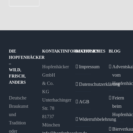
DIE
KONTAKTINFORMATIONEN
RECHTLICHES
BLOG
HOPFENHÄCKER
–
Hopfenhäcker
Impressum
Adventska
WILD,
GmbH
vom
FRISCH,
ANDERS
& Co.
Hopfenhäc
Datenschutzerklärung
KG
Deutsche
Feiern
Unterhachinger
AGB
Braukunst
beim
Str. 78
und
Hopfenhäc
81737
Widerrufsbelehrung
Tradition
München
Bierverkau
oder