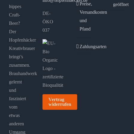
info@hopfenhaecker.de
Preise,
geöffnet
hippes
Versandkosten
DE-
Craft-
und
ÖKO
Beer?
Pfand
037
Der
Hopfenhäcker
Zahlungsarten
Kreativbrauer
bringt’s
zusammen.
Brauhandwerk
gelernt
und
fasziniert
Vertrag
widerrufen
vom
etwas
anderen
Umgang