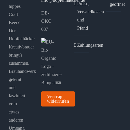
info@hopfenhaecker.de
Preise,
geöffnet
hippes
Versandkosten
DE-
Craft-
und
ÖKO
Beer?
Pfand
037
Der
Hopfenhäcker
Zahlungsarten
Kreativbrauer
bringt’s
zusammen.
Brauhandwerk
gelernt
und
fasziniert
Vertrag
widerrufen
vom
etwas
anderen
Umgang