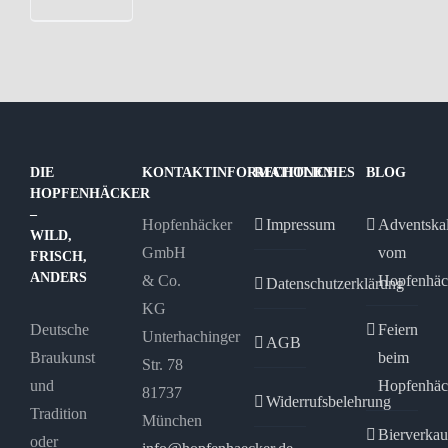
DIE
KONTAKTINFORMATIONEN
RECHTLICHES
BLOG
HOPFENHÄCKER
–
Hopfenhäcker
Impressum
Adventska
WILD,
GmbH
vom
FRISCH,
ANDERS
& Co.
Hopfenhäc
Datenschutzerklärung
KG
Deutsche
Feiern
Unterhachinger
AGB
Braukunst
beim
Str. 78
und
Hopfenhäc
81737
Widerrufsbelehrung
Tradition
München
Bierverkau
oder