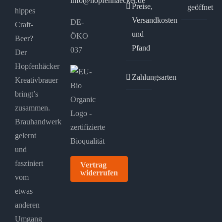
info@hopfenhaecker.de
Preise,
geöffnet
hippes
Versandkosten
DE-
Craft-
und
ÖKO
Beer?
Pfand
037
Der
Hopfenhäcker
Zahlungsarten
Kreativbrauer
bringt’s
zusammen.
Brauhandwerk
gelernt
und
fasziniert
Vertrag
widerrufen
vom
etwas
anderen
Umgang