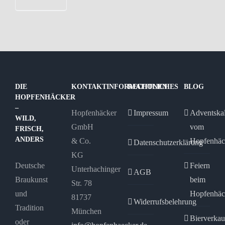
DIE
KONTAKTINFORMATIONEN
RECHTLICHES
BLOG
HOPFENHÄCKER
–
Hopfenhäcker
Impressum
Adventska
WILD,
GmbH
vom
FRISCH,
ANDERS
& Co.
Hopfenhäc
Datenschutzerklärung
KG
Deutsche
Feiern
Unterhachinger
AGB
Braukunst
beim
Str. 78
und
Hopfenhäc
81737
Widerrufsbelehrung
Tradition
München
Bierverkau
oder