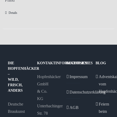
Pfand
Details
DIE
KONTAKTINFORMATIONEN
RECHTLICHES
BLOG
HOPFENHÄCKER
–
Hopfenhäcker
Impressum
Adventska
WILD,
GmbH
vom
FRISCH,
ANDERS
& Co.
Hopfenhäc
Datenschutzerklärung
KG
Deutsche
Feiern
Unterhachinger
AGB
Braukunst
beim
Str. 78