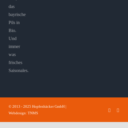
das
bayrische
Pils in
Bio.
Und
immer
was
frisches
Saisonales.
© 2013 - 2025 Hopfenhäcker GmbH |
Faceboo
Inst
Webdesign: TNMS