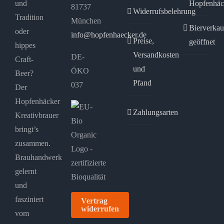
und
Hopfenhäc
81737
Widerrufsbelehrung
Tradition
München
Bierverkau
oder
info@hopfenhaecker.de
Preise,
geöffnet
hippes
Versandkosten
DE-
Craft-
und
ÖKO
Beer?
Pfand
037
Der
Hopfenhäcker
Zahlungsarten
Kreativbrauer
bringt’s
zusammen.
Brauhandwerk
gelernt
und
fasziniert
Vertrag
widerrufen
vom