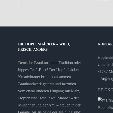
DIE HOPFENHÄCKER – WILD,
KONTAK
FRISCH, ANDERS
Hopfenh
Deutsche Braukunst und Tradition oder
Unterhach
hippes Craft-Beer? Der Hopfenhäcker
81737 M
Kreativbrauer bringt’s zusammen.
info@hop
Brauhandwerk gelernt und fasziniert
DE-ÖKO
vom etwas anderen Umgang mit Malz,
Hopfen und Hefe. Zwei Männer – der
Münchner und der Ami – brauen in der
Garage, bis sie beide der Meinung sind: