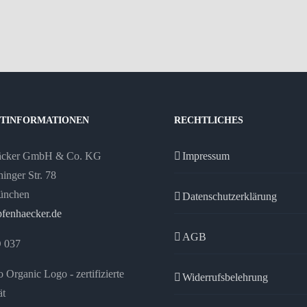
TINFORMATIONEN
RECHTLICHES
äcker GmbH & Co. KG
Impressum
inger Str. 78
ünchen
Datenschutzerklärung
fenhaecker.de
AGB
 037
Widerrufsbelehrung