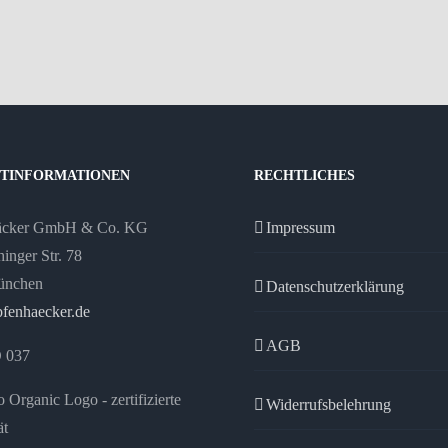
TINFORMATIONEN
RECHTLICHES
äcker GmbH & Co. KG
Impressum
inger Str. 78
ünchen
Datenschutzerklärung
fenhaecker.de
AGB
 037
Widerrufsbelehrung