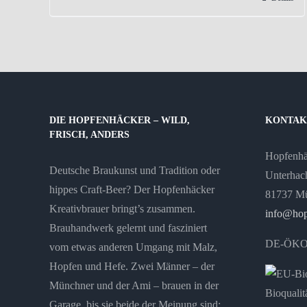
DIE HOPFENHÄCKER – WILD,
KONTAK
FRISCH, ANDERS
Hopfenh
Deutsche Braukunst und Tradition oder
Unterhach
hippes Craft-Beer? Der Hopfenhäcker
81737 M
Kreativbrauer bringt’s zusammen.
info@hop
Brauhandwerk gelernt und fasziniert
DE-ÖKO
vom etwas anderen Umgang mit Malz,
Hopfen und Hefe. Zwei Männer – der
Münchner und der Ami – brauen in der
Garage, bis sie beide der Meinung sind: