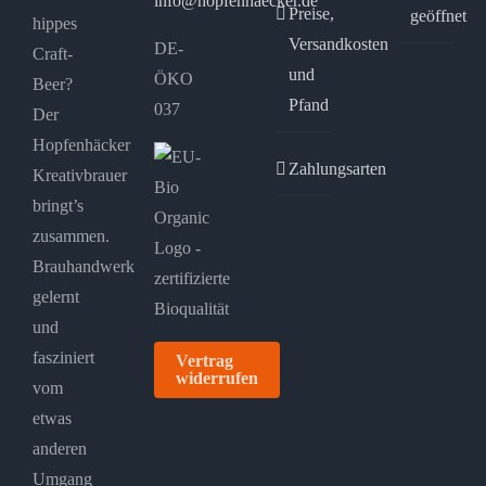
info@hopfenhaecker.de
Preise,
geöffnet
hippes
Versandkosten
DE-
Craft-
und
ÖKO
Beer?
Pfand
037
Der
Hopfenhäcker
Zahlungsarten
Kreativbrauer
bringt’s
zusammen.
Brauhandwerk
gelernt
und
fasziniert
Vertrag
widerrufen
vom
etwas
anderen
Umgang