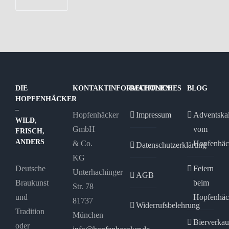
DIE
KONTAKTINFORMATIONEN
RECHTLICHES
BLOG
HOPFENHÄCKER
–
Hopfenhäcker
Impressum
Adventska
WILD,
GmbH
vom
FRISCH,
ANDERS
& Co.
Hopfenhäc
Datenschutzerklärung
KG
Deutsche
Feiern
Unterhachinger
AGB
Braukunst
beim
Str. 78
und
Hopfenhäc
81737
Widerrufsbelehrung
Tradition
München
Bierverkau
oder