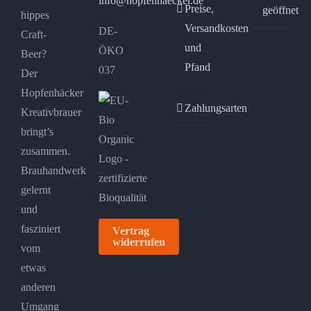
info@hopfenhaecker.de
Preise,
geöffnet
hippes
Versandkosten
DE-
Craft-
und
ÖKO
Beer?
Pfand
037
Der
Hopfenhäcker
Zahlungsarten
Kreativbrauer
bringt’s
zusammen.
Brauhandwerk
gelernt
und
fasziniert
Vertrag
widerrufen
vom
etwas
anderen
Umgang