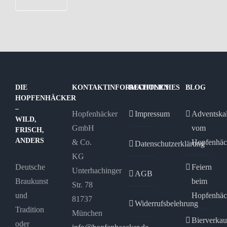
DIE
KONTAKTINFORMATIONEN
RECHTLICHES
BLOG
HOPFENHÄCKER
–
Hopfenhäcker
Impressum
Adventska
WILD,
GmbH
vom
FRISCH,
ANDERS
& Co.
Hopfenhäc
Datenschutzerklärung
KG
Deutsche
Feiern
Unterhachinger
AGB
Braukunst
beim
Str. 78
und
Hopfenhäc
81737
Widerrufsbelehrung
Tradition
München
Bierverkau
oder