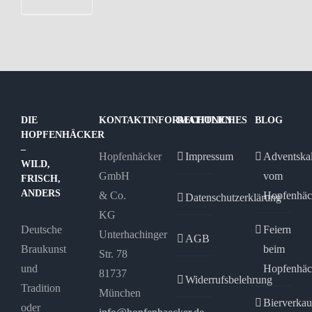
DIE
KONTAKTINFORMATIONEN
RECHTLICHES
BLOG
HOPFENHÄCKER
–
Hopfenhäcker
Impressum
Adventska
WILD,
GmbH
vom
FRISCH,
ANDERS
& Co.
Hopfenhäc
Datenschutzerklärung
KG
Deutsche
Feiern
Unterhachinger
AGB
Braukunst
beim
Str. 78
und
Hopfenhäc
81737
Widerrufsbelehrung
Tradition
München
Bierverkau
oder