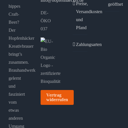
info@hopfenhaecker.de
Preise,
geöffnet
hippes
Versandkosten
DE-
Craft-
und
ÖKO
Beer?
Pfand
037
Der
Hopfenhäcker
Zahlungsarten
Kreativbrauer
bringt’s
zusammen.
Brauhandwerk
gelernt
und
fasziniert
Vertrag
widerrufen
vom
etwas
anderen
Umgang