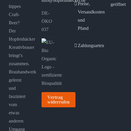
info@hopfenhaecker.de
Preise,
geöffnet
hippes
Versandkosten
DE-
Craft-
und
ÖKO
Beer?
Pfand
037
Der
Hopfenhäcker
Zahlungsarten
Kreativbrauer
bringt’s
zusammen.
Brauhandwerk
gelernt
und
fasziniert
Vertrag
widerrufen
vom
etwas
anderen
Umgang