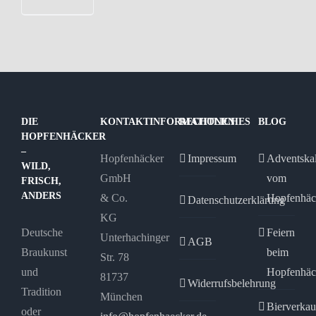
DIE
KONTAKTINFORMATIONEN
RECHTLICHES
BLOG
HOPFENHÄCKER
–
Hopfenhäcker
Impressum
Adventska
WILD,
GmbH
vom
FRISCH,
ANDERS
& Co.
Hopfenhäc
Datenschutzerklärung
KG
Deutsche
Feiern
Unterhachinger
AGB
Braukunst
beim
Str. 78
und
Hopfenhäc
81737
Widerrufsbelehrung
Tradition
München
Bierverkau
oder