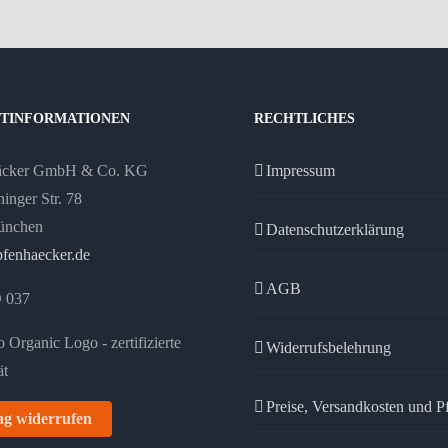
TINFORMATIONEN
RECHTLICHES
äcker GmbH & Co. KG
Impressum
inger Str. 78
ünchen
Datenschutzerklärung
fenhaecker.de
AGB
 037
Widerrufsbelehrung
Preise, Versandkosten und P
ag widerrufen