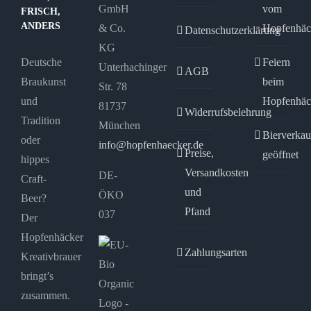
GmbH
vom
FRISCH,
ANDERS
& Co.
Hopfenhäc
Datenschutzerklärung
KG
Deutsche
Feiern
Unterhachinger
AGB
Braukunst
beim
Str. 78
und
Hopfenhäc
81737
Widerrufsbelehrung
Tradition
München
Bierverkau
oder
info@hopfenhaecker.de
Preise,
geöffnet
hippes
Versandkosten
DE-
Craft-
und
ÖKO
Beer?
Pfand
037
Der
Hopfenhäcker
Zahlungsarten
Kreativbrauer
bringt’s
zusammen.