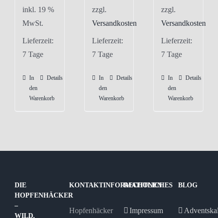
inkl. 19 %
zzgl.
zzgl.
MwSt.
Versandkosten
Versandkosten
Lieferzeit:
Lieferzeit:
Lieferzeit:
7 Tage
7 Tage
7 Tage
In
Details
In
Details
In
Details
den
den
den
Warenkorb
Warenkorb
Warenkorb
DIE
KONTAKTINFORMATIONEN
RECHTLICHES
BLOG
HOPFENHÄCKER
–
Hopfenhäcker
Impressum
Adventska
WILD,