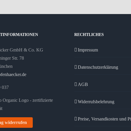
TINFORMATIONEN
RECHTLICHES
äcker GmbH & Co. KG
Impressum
inger Str. 78
ünchen
Datenschutzerklärung
fenhaecker.de
AGB
 037
Widerrufsbelehrung
Preise, Versandkosten und P
ag widerrufen